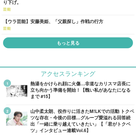
り下げ。
芸能
【ウラ芸能】安藤美姫、「父親探し」作戦の行方
芸能
もっと見る
アクセスランキング
熱湯をかけられ顔に火傷…非道なカリスマ店長に
立ち向かう準備を開始！【醜い私があなたになる
まで #15】
山中柔太朗、役作りに活きたM!LKでの活動 トクベ
ツな存在・今後の目標…グループ愛溢れる回答続
出「一緒に乗り越えていきたい」【「君がトクベ
ツ」インタビュー連載Vol.6】