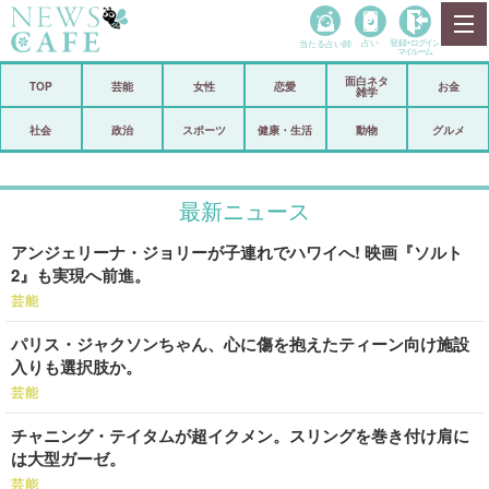
当たる占い師
占い
登録•
ログイン
マイルーム
面白ネタ
ホーム
TOP
芸能
女性
恋愛
お金
雑学
社会
政治
社会
政治
スポーツ
健康・生活
動物
グルメ
経済
海外
最新ニュース
芸能
スポーツ
アンジェリーナ・ジョリーが子連れでハワイへ! 映画『ソルト
恋愛
ビックリ
2』も実現へ前進。
コメントポスト
アリ／ナシ
芸能
パリス・ジャクソンちゃん、心に傷を抱えたティーン向け施設
リリース
ショップ
入りも選択肢か。
芸能
登録・ログイン/マイルーム
チャニング・テイタムが超イクメン。スリングを巻き付け肩に
は大型ガーゼ。
芸能