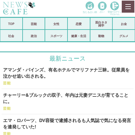
当たる占い師
占い
登録•
ログイン
マイルーム
面白ネタ
ホーム
TOP
芸能
女性
恋愛
お金
雑学
社会
政治
社会
政治
スポーツ
健康・生活
動物
グルメ
経済
海外
最新ニュース
芸能
スポーツ
アマンダ・バインズ、有名ホテルでマリファナ三昧。従業員を
恋愛
ビックリ
泣かせ追い出される。
コメントポスト
アリ／ナシ
芸能
チャーリー&ブルックの双子、年内は元妻デニスが育てること
リリース
ショップ
に。
芸能
登録・ログイン/マイルーム
エマ・ロバーツ、DV容疑で逮捕されるも人気誌で気になる発言
を連発していた!
芸能