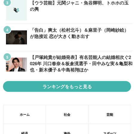
【ウラ芸能】元関ジャニ・魚谷輝明、トホホの玉
の輿
「告白」爽太（松村北斗）＆麻里子（岡崎紗絵）
が急接近 恋が大きく動き出す
【戸塚純貴が結婚発表】有名芸能人の結婚相次ぐ2
026年 川口春奈＆板倉滉選手・田中みな実＆亀梨和
也・新木優子＆中島裕翔ほか
ランキングをもっと見る
ホーム
社会
芸能
経済
海外
スポーツ