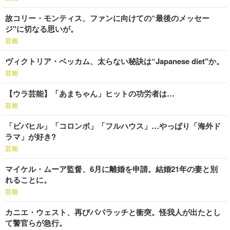
故コリー・モンティス、ファンに向けての“最後のメッセー
ジ"に切なる思いが。
芸能
ヴィクトリア・ベッカム、太らない秘訣は“Japanese diet"か。
芸能
【ウラ芸能】「あまちゃん」ヒットの功労者は…
芸能
「ビバヒル」「コロンボ」「フルハウス」…やっぱり「海外ド
ラマ」が好き?
芸能
マイケル・ムーア監督、6月に離婚を申請。結婚21年の妻と別
れることに。
芸能
カニエ・ウェスト、再びパパラッチと衝突。怪我人が出たとし
て警官らが急行。