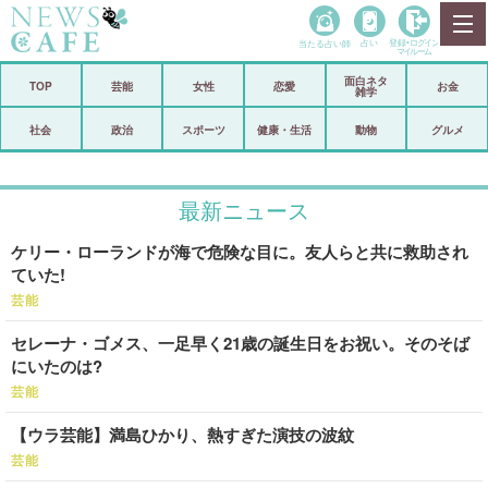
当たる占い師
占い
登録•
ログイン
マイルーム
面白ネタ
ホーム
TOP
芸能
女性
恋愛
お金
雑学
社会
政治
社会
政治
スポーツ
健康・生活
動物
グルメ
経済
海外
最新ニュース
芸能
スポーツ
ケリー・ローランドが海で危険な目に。友人らと共に救助され
恋愛
ビックリ
ていた!
コメントポスト
アリ／ナシ
芸能
セレーナ・ゴメス、一足早く21歳の誕生日をお祝い。そのそば
リリース
ショップ
にいたのは?
芸能
登録・ログイン/マイルーム
【ウラ芸能】満島ひかり、熱すぎた演技の波紋
芸能