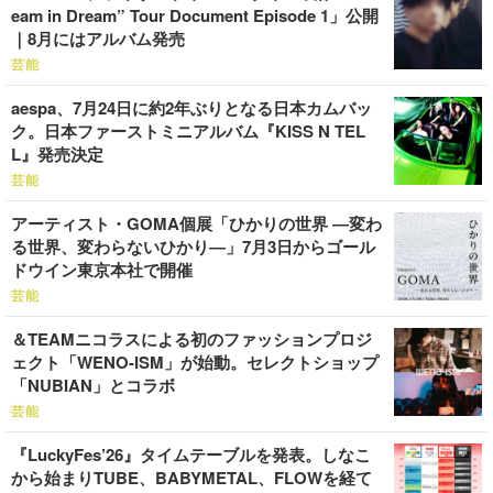
eam in Dream” Tour Document Episode 1」公開
｜8月にはアルバム発売
芸能
aespa、7月24日に約2年ぶりとなる日本カムバッ
ク。日本ファーストミニアルバム『KISS N TEL
L』発売決定
芸能
アーティスト・GOMA個展「ひかりの世界 ―変わ
る世界、変わらないひかり―」7月3日からゴール
ドウイン東京本社で開催
芸能
＆TEAMニコラスによる初のファッションプロジ
ェクト「WENO-ISM」が始動。セレクトショップ
「NUBIAN」とコラボ
芸能
『LuckyFes’26』タイムテーブルを発表。しなこ
から始まりTUBE、BABYMETAL、FLOWを経て