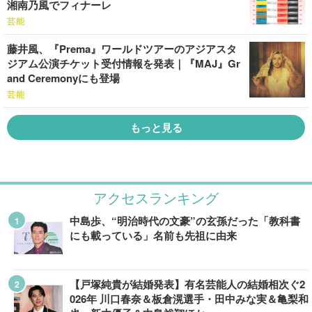
湘南乃風でフィナーレ
芸能
藤井風、『Prema』ワールドツアーのアジアスタ
ジアム公演チケット受付情報を発表｜『MAJ』Gr
and Ceremonyにも登場
芸能
もっと見る
アクセスランキング
中島歩、“明治時代の文豪”の玄孫だった「教科書
にも載っている」名前も先祖に由来
【戸塚純貴が結婚発表】有名芸能人の結婚相次ぐ2
026年 川口春奈＆板倉滉選手・田中みな実＆亀梨和