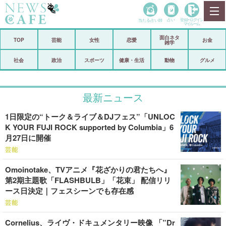
当たる占い師
占い
登録•
ログイン
マイルーム
面白ネタ
ホーム
TOP
芸能
女性
恋愛
お金
雑学
社会
政治
社会
政治
スポーツ
健康・生活
動物
グルメ
経済
海外
最新ニュース
芸能
スポーツ
1日限定の“トーク＆ライブ＆DJフェス”「UNLOC
恋愛
ビックリ
K YOUR FUJI ROCK supported by Columbia」6
月27日に開催
コメントポスト
アリ／ナシ
芸能
リリース
ショップ
Omoinotake、TVアニメ『花ざかりの君たちへ』
第2期主題歌「FLASHBULB」「花束」 配信リリ
登録・ログイン/マイルーム
ース日決定｜フェスシーンでも存在感
芸能
Cornelius、ライヴ・ドキュメンタリー映像 「”Dr