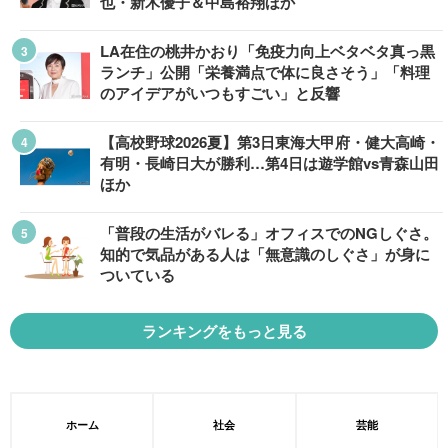
也・新木優子＆中島裕翔ほか
LA在住の桃井かおり「免疫力向上ベタベタ真っ黒
ランチ」公開「栄養満点で体に良さそう」「料理
のアイデアがいつもすごい」と反響
【高校野球2026夏】第3日東海大甲府・健大高崎・
有明・長崎日大が勝利…第4日は遊学館vs青森山田
ほか
「普段の生活がバレる」オフィスでのNGしぐさ。
知的で気品がある人は「無意識のしぐさ」が身に
ついている
ランキングをもっと見る
ホーム
社会
芸能