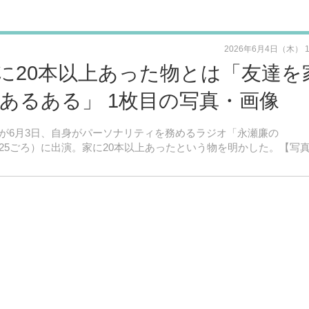
2026年6月4日（木） 
に20本以上あった物とは「友達を
あるある」 1枚目の写真・画像
ceの永瀬廉が6月3日、自身がパーソナリティを務めるラジオ「永瀬廉の
〜24：25ごろ）に出演。家に20本以上あったという物を明かした。【写