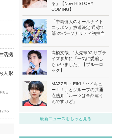
る」【New HISTORY
COMING】
「中島健人のオールナイト
ニッポン」放送決定 通称“1
部”のパーソナリティ初担当
高橋文哉、“大先輩”のサプラ
生活拠
イズ参加に「一気に委縮し
ちゃいました」【ブルーロ
ック】
お人形
MAZZEL・EIKI「ハイキュ
ー！！」とグループの共通
8月6日
点熱弁「ルーツは全然違う
んですけど」
2:45
最新ニュースをもっと見る