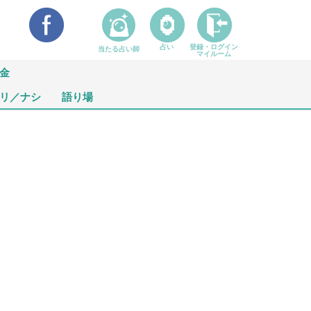
占い
登録・ログイン
当たる占い師
マイルーム
金
リ／ナシ
語り場