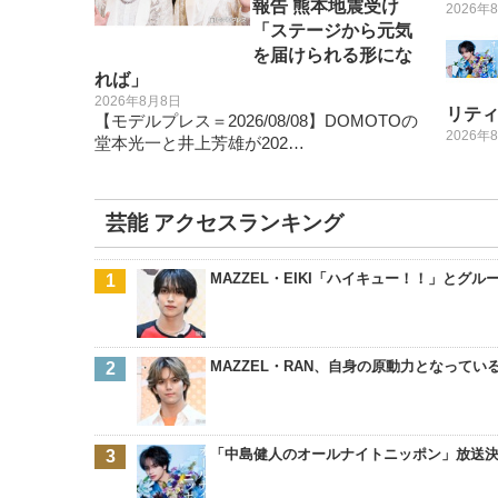
報告 熊本地震受け
2026年
「ステージから元気
を届けられる形にな
れば」
2026年8月8日
リテ
【モデルプレス＝2026/08/08】DOMOTOの
2026年
堂本光一と井上芳雄が202…
芸能 アクセスランキング
MAZZEL・EIKI「ハイキュー！！」と
MAZZEL・RAN、自身の原動力となって
「中島健人のオールナイトニッポン」放送決定