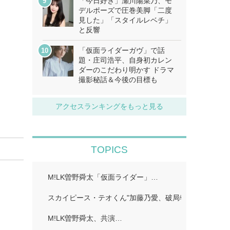
「今日好き」瀬川陽菜乃、モ
デルポーズで圧巻美脚「二度
見した」「スタイルレベチ」
と反響
「仮面ライダーガヴ」で話
題・庄司浩平、自身初カレン
ダーのこだわり明かす ドラマ
撮影秘話＆今後の目標も
アクセスランキングをもっと見る
TOPICS
M!LK曽野舜太「仮面ライダー」…
スカイピース・テオくん"加藤乃愛、破局報告「どちら
M!LK曽野舜太、共演…