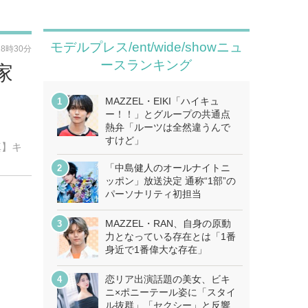
モデルプレス/ent/wide/showニュ
18時30分
ースランキング
家
MAZZEL・EIKI「ハイキュ
ー！！」とグループの共通点
熱弁「ルーツは全然違うんで
すけど」
真】キ
「中島健人のオールナイトニ
ッポン」放送決定 通称“1部”の
パーソナリティ初担当
MAZZEL・RAN、自身の原動
力となっている存在とは「1番
身近で1番偉大な存在」
恋リア出演話題の美女、ビキ
ニ×ポニーテール姿に「スタイ
ル抜群」「セクシー」と反響