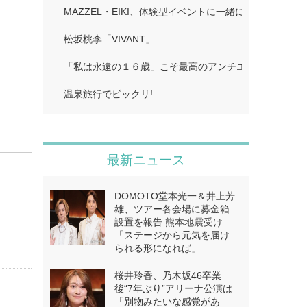
MAZZEL・EIKI、体験型イベントに一緒に行きたい人
松坂桃李「VIVANT」…
「私は永遠の１６歳」こそ最高のアンチエイジング!…
温泉旅行でビックリ!…
最新ニュース
DOMOTO堂本光一＆井上芳
雄、ツアー各会場に募金箱
設置を報告 熊本地震受け
「ステージから元気を届け
られる形になれば」
桜井玲香、乃木坂46卒業
後“7年ぶり”アリーナ公演は
「別物みたいな感覚があ