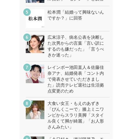
松本潤「結婚って興味ないん
ですか？」に回答
広末涼子、病名公表を決断し
た次男からの言葉「言い訳に
するのも嫌だった」「言うべ
きか迷った」
レインボー池田直人＆佐藤佳
奈アナ、結婚発表「コント内
で発表させていただきまし
た」読売テレビ退社は生活拠
点変更のため
大食い女王・もえのあずき
「ぴんくこーで」膝上ミニワ
ンピからスラリ美脚「スタイ
ル良くて脚が綺麗」「お人形
さんみたい」