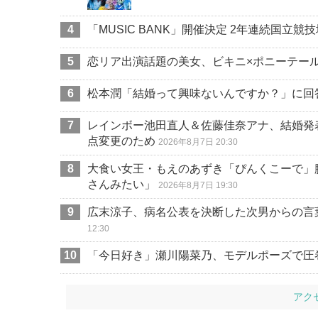
「MUSIC BANK」開催決定 2年連続国立
恋リア出演話題の美女、ビキニ×ポニーテー
松本潤「結婚って興味ないんですか？」に回
レインボー池田直人＆佐藤佳奈アナ、結婚発
点変更のため
2026年8月7日 20:30
大食い女王・もえのあずき「ぴんくこーで」
さんみたい」
2026年8月7日 19:30
広末涼子、病名公表を決断した次男からの言
12:30
「今日好き」瀬川陽菜乃、モデルポーズで圧
アク