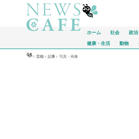
ホーム
社会
政治
健康・生活
動物
ホーム
›
芸能
›
記事
›
写真・画像