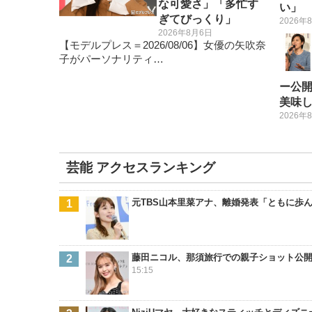
な可愛さ」「多忙す
い」
ぎてびっくり」
2026年
2026年8月6日
【モデルプレス＝2026/08/06】女優の矢吹奈
子がパーソナリティ…
ー公
美味
2026年
芸能 アクセスランキング
元TBS山本里菜アナ、離婚発表「ともに歩ん
藤田ニコル、那須旅行での親子ショット公
15:15