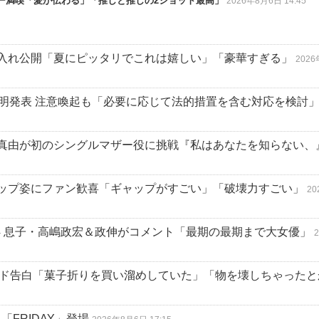
ニー満喫「愛が伝わる」「推しと推しの2ショット最高」
2026年8月6日 14:45
入れ公開「夏にピッタリでこれは嬉しい」「豪華すぎる」
202
声明発表 注意喚起も「必要に応じて法的措置を含む対応を検討
真由が初のシングルマザー役に挑戦『私はあなたを知らない、
ップ姿にファン歓喜「ギャップがすごい」「破壊力すごい」
2
4 息子・高嶋政宏＆政伸がコメント「最期の最期まで大女優」
ード告白「菓子折りを買い溜めしていた」「物を壊しちゃったと
「FRIDAY」登場