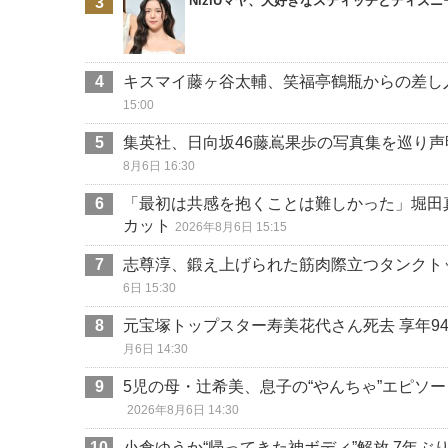
NiziUマヤ、大好きなスティッチとディズ
キスマイ藤ヶ谷太輔、笑福亭鶴瓶からの差し
15:00
集英社、日向坂46藤嶌果歩の写真集を巡り
8月6日 16:30
「最初は共感を抱くことは難しかった」堀田
カット
2026年8月6日 15:15
志尊淳、鍛え上げられた筋肉際立つタンクト
6日 15:30
元宝塚トップスター寿美花代さん死去 享年9
月6日 14:30
5児の母・辻希美、息子の“やんちゃ”エピソ
2026年8月6日 14:30
小倉ゆうか“帰ってきた神ボディ”解放 7年ぶり