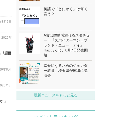
英語で「とにかく」は何て
言う？
6年8月6日
A賞は躍動感溢れるスタチュ
」
2026年
ー！『スパイダーマン：ブ
ランド・ニュー・デイ』
Happyくじ、8月7日発売開
』場面
始
幸せになるためのジェンダ
026年8月
ー教育、埼玉県が9/19に講
演会
2026年8
最新ニュースをもっと見る
か」