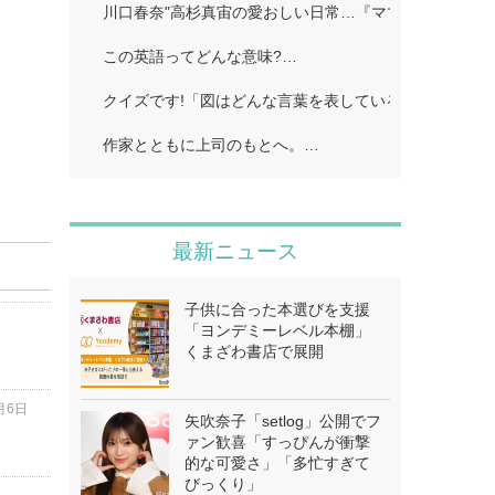
川口春奈"高杉真宙の愛おしい日常…『ママがもうこの
この英語ってどんな意味?…
クイズです!「図はどんな言葉を表している?」…
作家とともに上司のもとへ。…
最新ニュース
子供に合った本選びを支援
「ヨンデミーレベル本棚」
くまざわ書店で展開
月6日
矢吹奈子「setlog」公開でフ
ァン歓喜「すっぴんが衝撃
的な可愛さ」「多忙すぎて
びっくり」