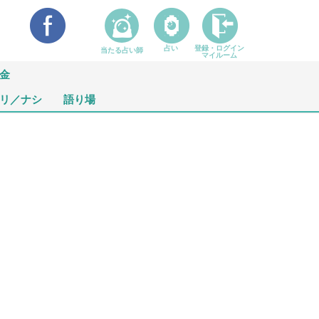
占い
登録・ログイン
当たる占い師
マイルーム
金
リ／ナシ
語り場