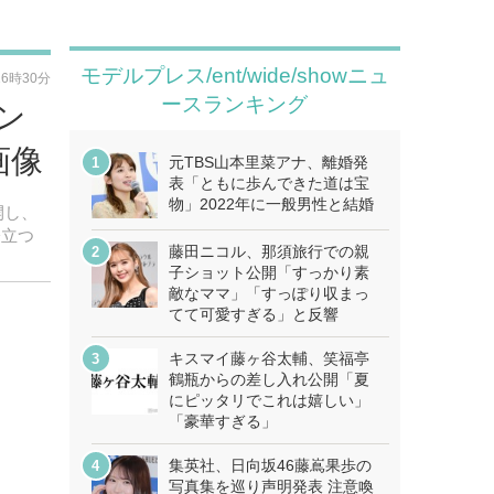
モデルプレス/ent/wide/showニュ
16時30分
ースランキング
ン
画像
元TBS山本里菜アナ、離婚発
表「ともに歩んできた道は宝
物」2022年に一般男性と結婚
開し、
際立つ
藤田ニコル、那須旅行での親
子ショット公開「すっかり素
敵なママ」「すっぽり収まっ
てて可愛すぎる」と反響
キスマイ藤ヶ谷太輔、笑福亭
鶴瓶からの差し入れ公開「夏
にピッタリでこれは嬉しい」
「豪華すぎる」
集英社、日向坂46藤嶌果歩の
写真集を巡り声明発表 注意喚