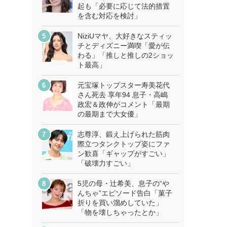
起も「必要に応じて法的措置
を含む対応を検討」
NiziUマヤ、大好きなスティッ
チとディズニー満喫「愛が伝
わる」「推しと推しの2ショッ
ト最高」
元宝塚トップスター寿美花代
さん死去 享年94 息子・高嶋
政宏＆政伸がコメント「最期
の最期まで大女優」
志尊淳、鍛え上げられた筋肉
際立つタンクトップ姿にファ
ン歓喜「ギャップがすごい」
「破壊力すごい」
5児の母・辻希美、息子の“や
んちゃ”エピソード告白「菓子
折りを買い溜めしていた」
「物を壊しちゃったとか」