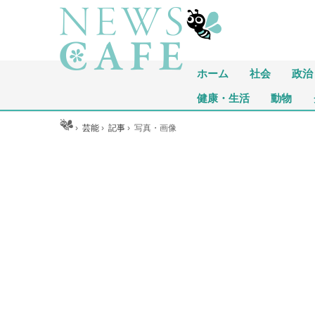
ホーム
社会
政治
健康・生活
動物
ホーム
›
芸能
›
記事
›
写真・画像