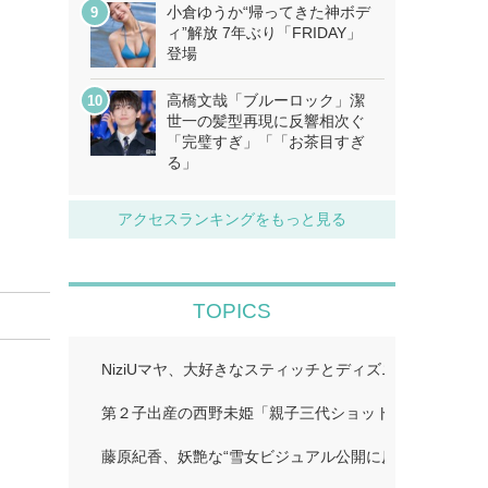
小倉ゆうか“帰ってきた神ボデ
ィ”解放 7年ぶり「FRIDAY」
登場
高橋文哉「ブルーロック」潔
世一の髪型再現に反響相次ぐ
「完璧すぎ」「「お茶目すぎ
る」
アクセスランキングをもっと見る
TOPICS
NiziUマヤ、大好きなスティッチとディズニー満喫「愛
第２子出産の西野未姫「親子三代ショット」…
藤原紀香、妖艶な“雪女ビジュアル公開に反響続々「美