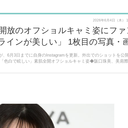
2026年6月4日（木） 
元開放のオフショルキャミ姿にファ
ラインが美しい」 1枚目の写真・
美が、6月3日までに自身のInstagramを更新。外出でのショットを公
バー「色白で眩しい」素肌全開オフショルキャミ姿◆阪口珠美、美肩