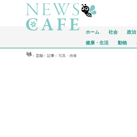
ホーム
社会
政治
健康・生活
動物
ホーム
›
芸能
›
記事
›
写真・画像