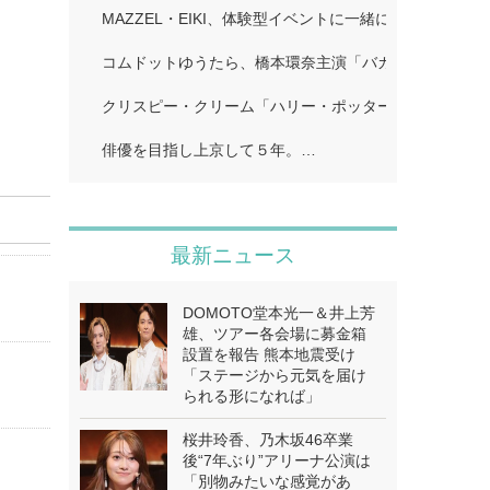
MAZZEL・EIKI、体験型イベントに一緒に行きたい人
コムドットゆうたら、橋本環奈主演「バカンスの法則」
クリスピー・クリーム「ハリー・ポッター」…
俳優を目指し上京して５年。…
最新ニュース
DOMOTO堂本光一＆井上芳
雄、ツアー各会場に募金箱
設置を報告 熊本地震受け
「ステージから元気を届け
られる形になれば」
桜井玲香、乃木坂46卒業
後“7年ぶり”アリーナ公演は
「別物みたいな感覚があ