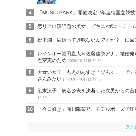
「MUSIC BANK」開催決定 2年連続国立
恋リア出演話題の美女、ビキニ×ポニーテー
松本潤「結婚って興味ないんですか？」に回
レインボー池田直人＆佐藤佳奈アナ、結婚発
点変更のため
2026年8月7日 20:30
大食い女王・もえのあずき「ぴんくこーで」
さんみたい」
2026年8月7日 19:30
広末涼子、病名公表を決断した次男からの言
12:30
「今日好き」瀬川陽菜乃、モデルポーズで圧
アク