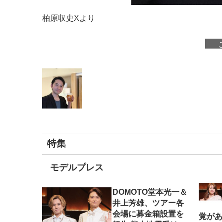
柏原収史Xより
特集
モデルプレス
DOMOTO堂本光一＆
井上芳雄、ツアー各
会場に募金箱設置を
覚がある