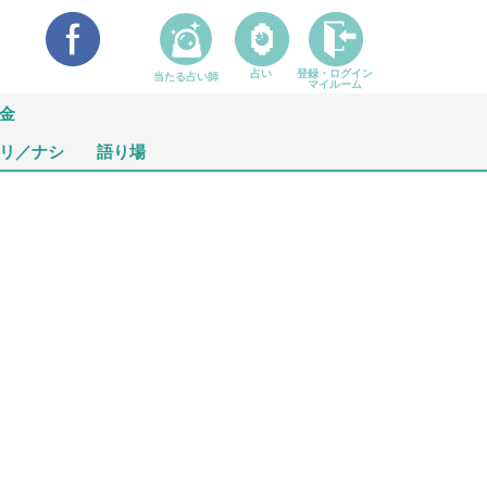
占い
登録・ログイン
当たる占い師
マイルーム
金
リ／ナシ
語り場