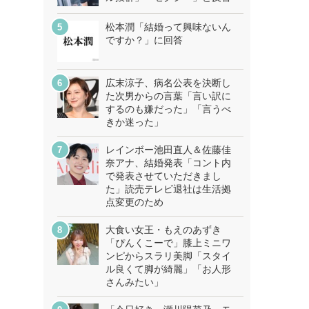
松本潤「結婚って興味ないん
ですか？」に回答
広末涼子、病名公表を決断し
た次男からの言葉「言い訳に
するのも嫌だった」「言うべ
きか迷った」
レインボー池田直人＆佐藤佳
奈アナ、結婚発表「コント内
で発表させていただきまし
た」読売テレビ退社は生活拠
点変更のため
大食い女王・もえのあずき
「ぴんくこーで」膝上ミニワ
ンピからスラリ美脚「スタイ
ル良くて脚が綺麗」「お人形
さんみたい」