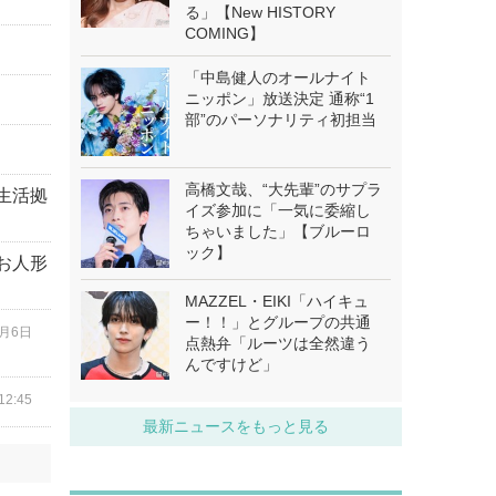
る」【New HISTORY
COMING】
「中島健人のオールナイト
ニッポン」放送決定 通称“1
部”のパーソナリティ初担当
高橋文哉、“大先輩”のサプラ
生活拠
イズ参加に「一気に委縮し
ちゃいました」【ブルーロ
ック】
お人形
MAZZEL・EIKI「ハイキュ
ー！！」とグループの共通
8月6日
点熱弁「ルーツは全然違う
んですけど」
2:45
最新ニュースをもっと見る