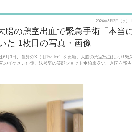
2026年6月3日（水） 
大腸の憩室出血で緊急手術「本当
いた 1枚目の写真・画像
）は6月3日、自身のX（旧Twitter）を更新。大腸の憩室出血により緊
院のイケメン俳優、法被姿の笑顔ショット◆柏原収史、入院を報告