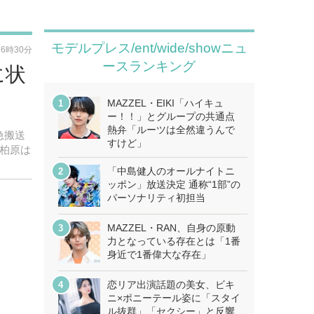
モデルプレス/ent/wide/showニュ
16時30分
ースランキング
に状
MAZZEL・EIKI「ハイキュ
ー！！」とグループの共通点
熱弁「ルーツは全然違うんで
急搬送
すけど」
柏原は
「中島健人のオールナイトニ
ッポン」放送決定 通称“1部”の
パーソナリティ初担当
MAZZEL・RAN、自身の原動
力となっている存在とは「1番
身近で1番偉大な存在」
恋リア出演話題の美女、ビキ
ニ×ポニーテール姿に「スタイ
ル抜群」「セクシー」と反響