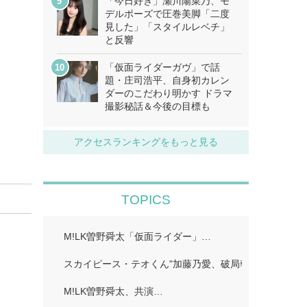
「今日好き」瀬川陽菜乃、モ
デルポーズで圧巻美脚「二度
見した」「スタイルレベチ」
と反響
「仮面ライダーガヴ」で話
題・庄司浩平、自身初カレン
ダーのこだわり明かす ドラマ
撮影秘話＆今後の目標も
アクセスランキングをもっと見る
TOPICS
M!LK曽野舜太「仮面ライダー」…
スカイピース・テオくん"加藤乃愛、破局報告「どちら
M!LK曽野舜太、共演…