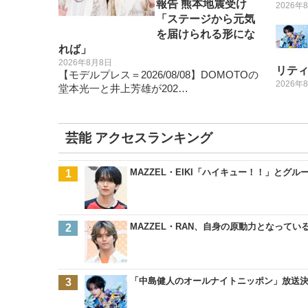
報告 熊本地震受け
2026年
「ステージから元気
を届けられる形にな
れば」
2026年8月8日
リテ
【モデルプレス＝2026/08/08】DOMOTOの
2026年
堂本光一と井上芳雄が202…
芸能 アクセスランキング
MAZZEL・EIKI「ハイキュー！！」と
MAZZEL・RAN、自身の原動力となって
「中島健人のオールナイトニッポン」放送決定