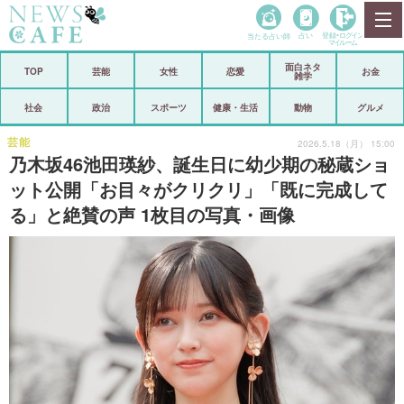
当たる占い師
占い
登録•
ログイン
マイルーム
面白ネタ
ホーム
TOP
芸能
女性
恋愛
お金
雑学
社会
政治
社会
政治
スポーツ
健康・生活
動物
グルメ
経済
海外
芸能
2026.5.18（月） 15:00
乃木坂46池田瑛紗、誕生日に幼少期の秘蔵ショ
芸能
スポーツ
ット公開「お目々がクリクリ」「既に完成して
る」と絶賛の声 1枚目の写真・画像
恋愛
ビックリ
コメントポスト
アリ／ナシ
リリース
ショップ
登録・ログイン/マイルーム