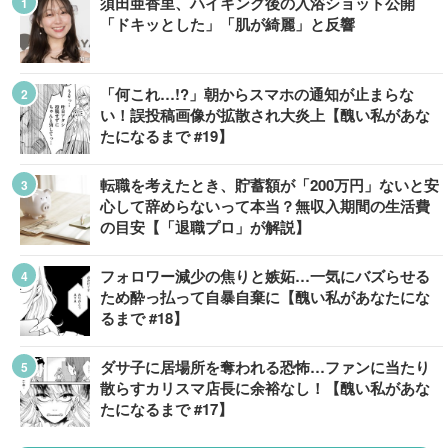
須田亜香里、ハイキング後の入浴ショット公開
「ドキッとした」「肌が綺麗」と反響
「何これ…!?」朝からスマホの通知が止まらな
い！誤投稿画像が拡散され大炎上【醜い私があな
たになるまで #19】
転職を考えたとき、貯蓄額が「200万円」ないと安
心して辞めらないって本当？無収入期間の生活費
の目安【「退職プロ」が解説】
フォロワー減少の焦りと嫉妬…一気にバズらせる
ため酔っ払って自暴自棄に【醜い私があなたにな
るまで #18】
ダサ子に居場所を奪われる恐怖…ファンに当たり
散らすカリスマ店長に余裕なし！【醜い私があな
たになるまで #17】