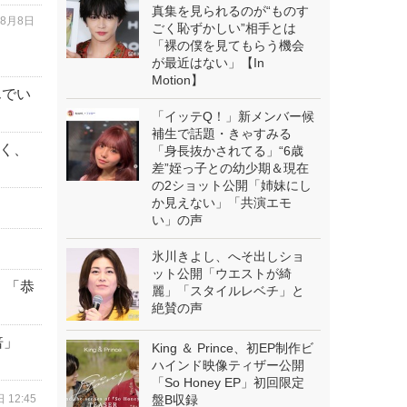
真集を見られるのが“ものす
年8月8日
ごく恥ずかしい”相手とは
「裸の僕を見てもらう機会
が最近はない」【In
Motion】
んでい
「イッテQ！」新メンバー候
補生で話題・きゃすみる
く、
「身長抜かされてる」“6歳
差”姪っ子との幼少期＆現在
の2ショット公開「姉妹にし
か見えない」「共演エモ
い」の声
氷川きよし、へそ出しショ
ット公開「ウエストが綺
」「恭
麗」「スタイルレベチ」と
絶賛の声
倍」
King ＆ Prince、初EP制作ビ
ハインド映像ティザー公開
「So Honey EP」初回限定
 12:45
盤B収録