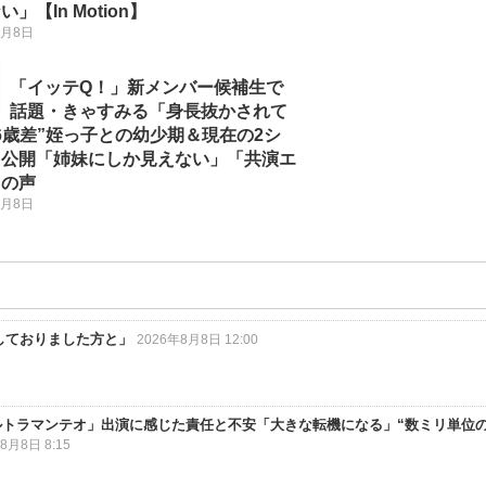
」【In Motion】
8月8日
「イッテQ！」新メンバー候補生で
話題・きゃすみる「身長抜かされて
6歳差”姪っ子との幼少期＆現在の2シ
ト公開「姉妹にしか見えない」「共演エ
」の声
8月8日
しておりました方と」
2026年8月8日 12:00
ルトラマンテオ」出演に感じた責任と不安「大きな転機になる」“数ミリ単位
8月8日 8:15