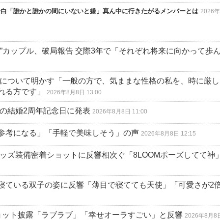
告白「誰かと誰かの間にいないと嫌」真ん中に行きたがるメンバーとは
2026
”カップル、破局報告 交際3年で「それぞれ将来に向かって歩
手について明かす「一般の方で、気ままな性格の私を、時に厳し
れる方です」
2026年8月8日 13:00
の結婚2周年記念日に発表
2026年8月8日 11:00
参考になる」「手軽で美味しそう」の声
2026年8月8日 12:15
ッズ装備密着ショットに反響相次ぐ「8LOOMポーズしてて神
寝ている双子の姿に反響「薄目で寝てても天使」「可愛さが2
ョット披露「ラブラブ」「幸せオーラすごい」と反響
2026年8月8日