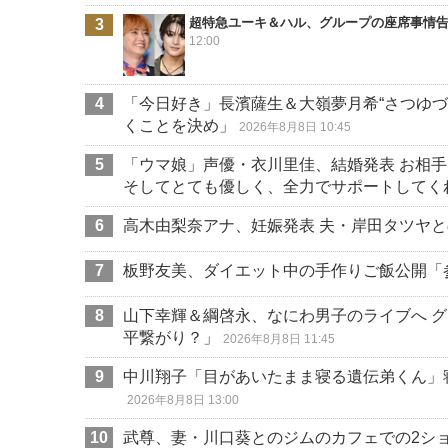
超特急ユーキ＆ハル、グループの座席事情
12:00
「今日好き」長濱薩生＆大嶺夢月希“さつゆづ
くことを決め」
2026年8月8日 10:45
「ウマ娘」声優・衣川里佳、結婚発表 お相
そしてとても優しく、全力でサポートしてく
高木由梨奈アナ、妊娠発表 夫・岸田タツヤと
板野友美、ダイエット中の手作りご飯公開「
山下幸輝＆綱啓永、なにわ男子のライブへ グ
平繋がり？」
2026年8月8日 11:45
中川翔子「目があいたまま寝る遺伝弟くん」
2026年8月8日 13:00
武尊、妻・川口葵とのジムのカフェでの2シ