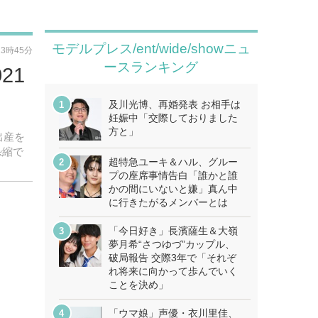
モデルプレス/ent/wide/showニュ
13時45分
ースランキング
21
及川光博、再婚発表 お相手は
妊娠中「交際しておりました
方と」
出産を
恐縮で
超特急ユーキ＆ハル、グルー
プの座席事情告白「誰かと誰
かの間にいないと嫌」真ん中
に行きたがるメンバーとは
「今日好き」長濱薩生＆大嶺
夢月希“さつゆづ”カップル、
破局報告 交際3年で「それぞ
れ将来に向かって歩んでいく
ことを決め」
「ウマ娘」声優・衣川里佳、