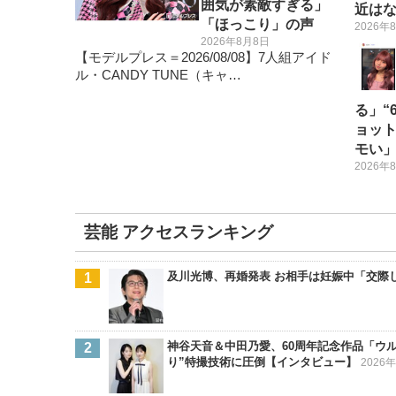
囲気が素敵すぎる」
近はない
「ほっこり」の声
2026年
2026年8月8日
【モデルプレス＝2026/08/08】7人組アイド
ル・CANDY TUNE（キャ…
る」“
ョッ
モい
2026年
芸能 アクセスランキング
及川光博、再婚発表 お相手は妊娠中「交際
神谷天音＆中田乃愛、60周年記念作品「ウ
り”特撮技術に圧倒【インタビュー】
2026年