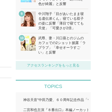
色が綺麗」と反響
中川翔子「目があいたまま寝
る遺伝弟くん」寝ている双子
の姿に反響「薄目で寝てても
天使」「可愛さが2倍」
武尊、妻・川口葵とのジムの
カフェでの2ショット披露「ラ
ブラブ」「幸せオーラすご
い」と反響
アクセスランキングをもっと見る
TOPICS
神谷天音"中田乃愛、６０周年記念作品「ウルトラマン
二宮和也主演『８番出口』本編ノーカット地上波初放送!