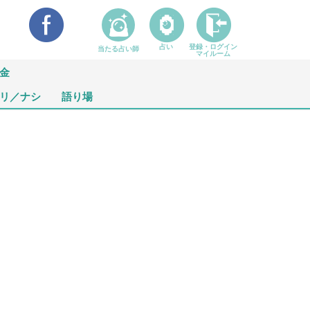
占い
登録・ログイン
当たる占い師
マイルーム
金
リ／ナシ
語り場