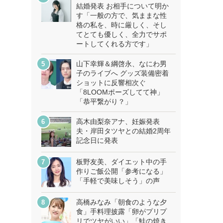
結婚発表 お相手について明か
す「一般の方で、気ままな性
格の私を、時に厳しく、そし
てとても優しく、全力でサポ
ートしてくれる方です」
山下幸輝＆綱啓永、なにわ男
子のライブへ グッズ装備密着
ショットに反響相次ぐ
「8LOOMポーズしてて神」
「恭平繋がり？」
高木由梨奈アナ、妊娠発表
夫・岸田タツヤとの結婚2周年
記念日に発表
板野友美、ダイエット中の手
作りご飯公開「参考になる」
「手軽で美味しそう」の声
高橋みなみ「朝食のような夕
食」手料理披露「卵がプリプ
リでツヤがいい」「鮭の焼き