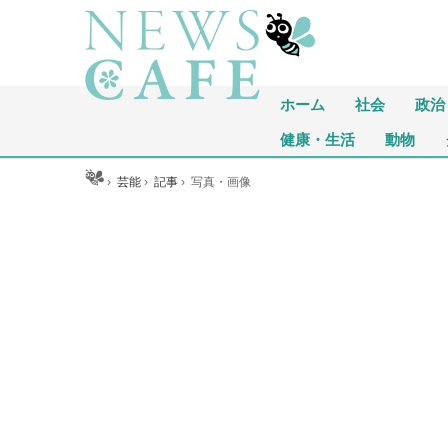
ホーム
社会
政治
健康・生活
動物
ホーム
›
芸能
›
記事
›
写真・画像