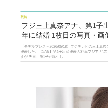
芸能
フジ三上真奈アナ、第1子出
年に結婚 1枚目の写真・画
【モデルプレス＝2026/05/18】フジテレビの三上真奈
発表した。【写真】第1子出産発表の37歳フジアナ“
すが 先日、第1子が誕生し…