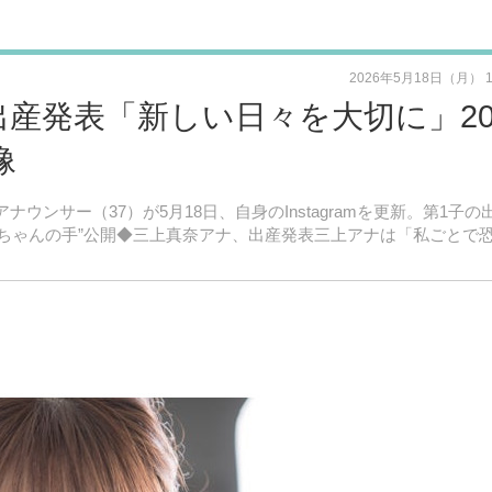
2026年5月18日（月） 
産発表「新しい日々を大切に」20
像
アナウンサー（37）が5月18日、自身のInstagramを更新。第1子の
赤ちゃんの手”公開◆三上真奈アナ、出産発表三上アナは「私ごとで