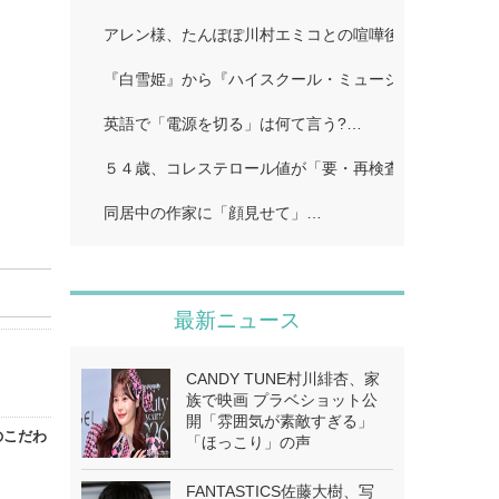
アレン様、たんぽぽ川村エミコとの喧嘩後に「初めての
『白雪姫』から『ハイスクール・ミュージカル/ザ・ム
英語で「電源を切る」は何て言う?…
５４歳、コレステロール値が「要・再検査」…
同居中の作家に「顔見せて」…
最新ニュース
CANDY TUNE村川緋杏、家
族で映画 プラベショット公
開「雰囲気が素敵すぎる」
のこだわ
「ほっこり」の声
FANTASTICS佐藤大樹、写