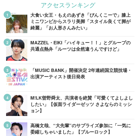
アクセスランキング
大食い女王・もえのあずき「ぴんくこーで」膝上
ミニワンピからスラリ美脚「スタイル良くて脚が
綺麗」「お人形さんみたい」
MAZZEL・EIKI「ハイキュー！！」とグループの
共通点熱弁「ルーツは全然違うんですけど」
「MUSIC BANK」開催決定 2年連続国立競技場・
出演アーティスト後日発表
M!LK曽野舜太、共演者を絶賛「可愛くてよしよし
したい」【仮面ライダーゼッツ さよならのミッシ
ョン】
高橋文哉、“大先輩”のサプライズ参加に「一気に
委縮しちゃいました」【ブルーロック】