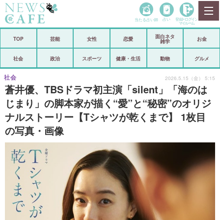
当たる占い師
占い
登録•
ログイン
マイルーム
面白ネタ
ホーム
TOP
芸能
女性
恋愛
お金
雑学
社会
政治
社会
政治
スポーツ
健康・生活
動物
グルメ
経済
海外
社会
2026.5.15（金） 5:15
蒼井優、TBSドラマ初主演「silent」「海のは
芸能
スポーツ
じまり」の脚本家が描く“愛”と“秘密”のオリジ
ナルストーリー【Tシャツが乾くまで】 1枚目
恋愛
ビックリ
の写真・画像
コメントポスト
アリ／ナシ
リリース
ショップ
登録・ログイン/マイルーム