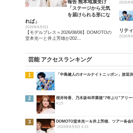
報告 熊本地震受け
2026年
「ステージから元気
を届けられる形にな
れば」
2026年8月8日
リテ
【モデルプレス＝2026/08/08】DOMOTOの
2026年
堂本光一と井上芳雄が202…
芸能 アクセスランキング
「中島健人のオールナイトニッポン」放送決定
桜井玲香、乃木坂46卒業後“7年ぶり”アリーナ
4:15
DOMOTO堂本光一＆井上芳雄、ツアー各
2026年8月8日 4:15