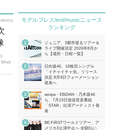
モデルプレス/ent/musicニュース
00時45分
ランキング
次
像
ジュニア、3都市巡るツアー＆
ライブ開催決定 2026年8月か
ら【場所・日程一覧】
1
net
日向坂46、18枚目シングル
「イチャイチャ虫」リリース
決定 8月9日フォーメーション
発表へ
aespa・EBiDAN・乃木坂46
ら、7月23日放送音楽番組
「STAR」出演アーティスト発
表
BE:FIRSTワールドツアー、ア
メリカ3公演中止へ 全額払い