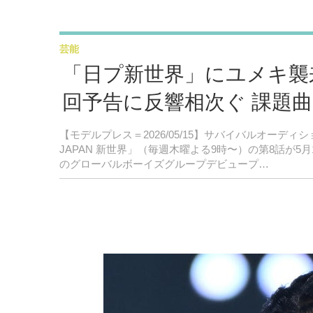
芸能
「日プ新世界」にユメキ襲
回予告に反響相次ぐ 課題曲
【モデルプレス＝2026/05/15】サバイバルオーディション
JAPAN 新世界」（毎週木曜よる9時〜）の第8話が5月
のグローバルボーイズグループデビュープ…