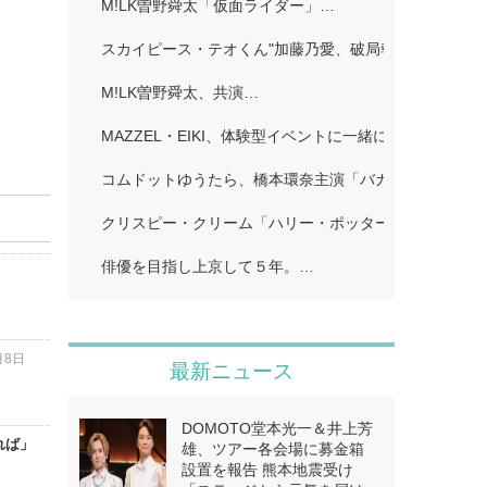
M!LK曽野舜太「仮面ライダー」…
スカイピース・テオくん"加藤乃愛、破局報告「どちら
M!LK曽野舜太、共演…
MAZZEL・EIKI、体験型イベントに一緒に行きたい人
コムドットゆうたら、橋本環奈主演「バカンスの法則」
クリスピー・クリーム「ハリー・ポッター」…
俳優を目指し上京して５年。…
月8日
最新ニュース
DOMOTO堂本光一＆井上芳
れば」
雄、ツアー各会場に募金箱
設置を報告 熊本地震受け