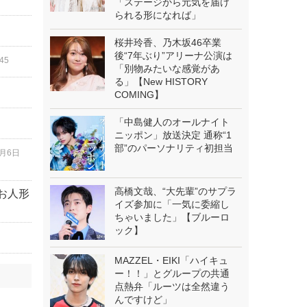
「ステージから元気を届け
られる形になれば」
桜井玲香、乃木坂46卒業
後“7年ぶり”アリーナ公演は
45
「別物みたいな感覚があ
る」【New HISTORY
COMING】
「中島健人のオールナイト
ニッポン」放送決定 通称“1
部”のパーソナリティ初担当
8月6日
高橋文哉、“大先輩”のサプラ
お人形
イズ参加に「一気に委縮し
ちゃいました」【ブルーロ
ック】
MAZZEL・EIKI「ハイキュ
ー！！」とグループの共通
点熱弁「ルーツは全然違う
んですけど」