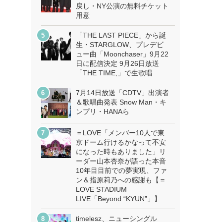
戻し・NY公演の無料チケット
用意
「THE LAST PIECE」から誕
生・STARGLOW、プレデビ
ュー曲「Moonchaser」9月22
日に配信決定 9月26日放送
「THE TIME,」で生歌唱
7月14日放送「CDTV」出演者
＆歌唱曲発表 Snow Man・キ
ンプリ・HANAら
＝LOVE「メンバー10人で東
京ドーム行けるかなって不安
になった時もありました」リ
ーダー山本杏奈が語った本音
10年目目前での夢実現、ファ
ン＆指原莉乃への感謝も【＝
LOVE STADIUM
LIVE「Beyond “KYUN”」】
timelesz、ニューシングル