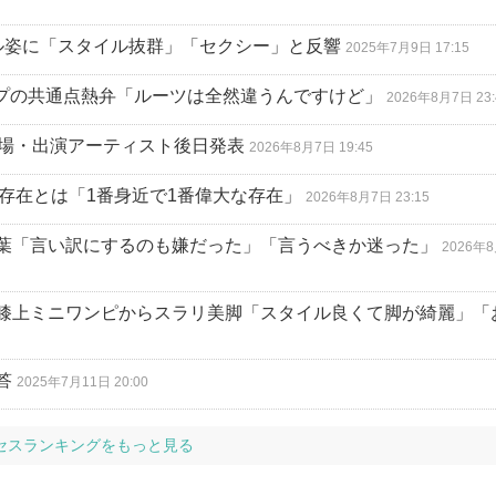
ル姿に「スタイル抜群」「セクシー」と反響
2025年7月9日 17:15
ループの共通点熱弁「ルーツは全然違うんですけど」
2026年8月7日 23:
競技場・出演アーティスト後日発表
2026年8月7日 19:45
る存在とは「1番身近で1番偉大な存在」
2026年8月7日 23:15
葉「言い訳にするのも嫌だった」「言うべきか迷った」
2026年
膝上ミニワンピからスラリ美脚「スタイル良くて脚が綺麗」「
答
2025年7月11日 20:00
セスランキングをもっと見る