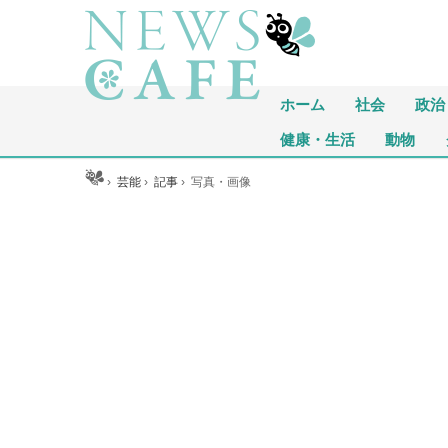
ホーム
社会
政治
健康・生活
動物
ホーム
›
芸能
›
記事
›
写真・画像