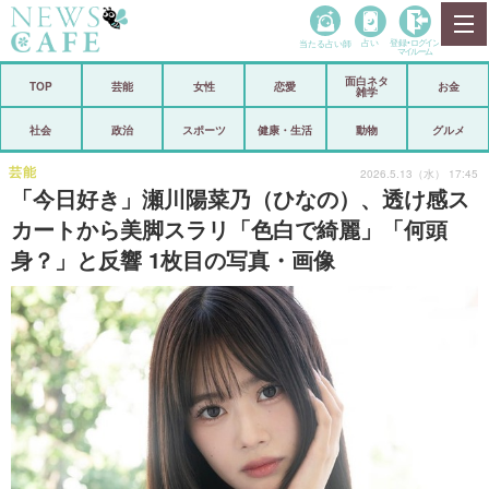
当たる占い師
占い
登録•
ログイン
マイルーム
面白ネタ
ホーム
TOP
芸能
女性
恋愛
お金
雑学
社会
政治
社会
政治
スポーツ
健康・生活
動物
グルメ
経済
海外
芸能
2026.5.13（水） 17:45
「今日好き」瀬川陽菜乃（ひなの）、透け感ス
芸能
スポーツ
カートから美脚スラリ「色白で綺麗」「何頭
身？」と反響 1枚目の写真・画像
恋愛
ビックリ
コメントポスト
アリ／ナシ
リリース
ショップ
登録・ログイン/マイルーム