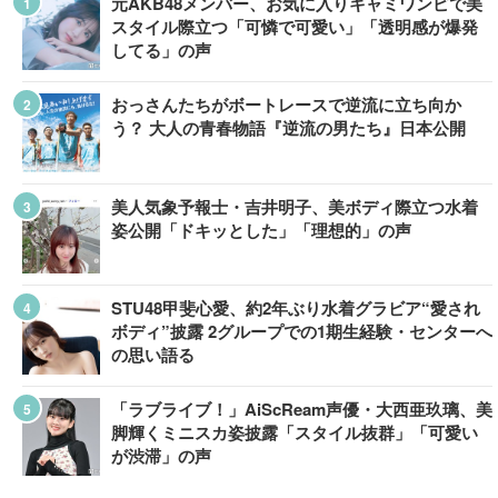
元AKB48メンバー、お気に入りキャミワンピで美
スタイル際立つ「可憐で可愛い」「透明感が爆発
してる」の声
おっさんたちがボートレースで逆流に立ち向か
う？ 大人の青春物語『逆流の男たち』日本公開
美人気象予報士・吉井明子、美ボディ際立つ水着
姿公開「ドキッとした」「理想的」の声
STU48甲斐心愛、約2年ぶり水着グラビア“愛され
ボディ”披露 2グループでの1期生経験・センターへ
の思い語る
「ラブライブ！」AiScReam声優・大西亜玖璃、美
脚輝くミニスカ姿披露「スタイル抜群」「可愛い
が渋滞」の声