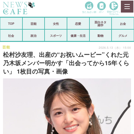
当たる占い師
占い
登録•
ログイン
マイルーム
面白ネタ
ホーム
TOP
芸能
女性
恋愛
お金
雑学
社会
政治
社会
政治
スポーツ
健康・生活
動物
グルメ
経済
海外
芸能
2026.5.13（水） 15:00
松村沙友理、出産の“お祝いムービー”くれた元
芸能
スポーツ
乃木坂メンバー明かす「出会ってから15年くら
い」 1枚目の写真・画像
恋愛
ビックリ
コメントポスト
アリ／ナシ
リリース
ショップ
登録・ログイン/マイルーム