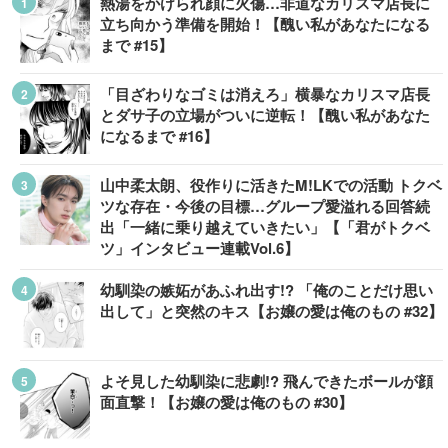
熱湯をかけられ顔に火傷…非道なカリスマ店長に
立ち向かう準備を開始！【醜い私があなたになる
まで #15】
「目ざわりなゴミは消えろ」横暴なカリスマ店長
とダサ子の立場がついに逆転！【醜い私があなた
になるまで #16】
山中柔太朗、役作りに活きたM!LKでの活動 トクベ
ツな存在・今後の目標…グループ愛溢れる回答続
出「一緒に乗り越えていきたい」【「君がトクベ
ツ」インタビュー連載Vol.6】
幼馴染の嫉妬があふれ出す!? 「俺のことだけ思い
出して」と突然のキス【お嬢の愛は俺のもの #32】
よそ見した幼馴染に悲劇!? 飛んできたボールが顔
面直撃！【お嬢の愛は俺のもの #30】