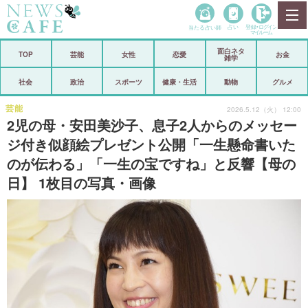
当たる占い師
占い
登録•
ログイン
マイルーム
面白ネタ
ホーム
TOP
芸能
女性
恋愛
お金
雑学
社会
政治
社会
政治
スポーツ
健康・生活
動物
グルメ
経済
海外
芸能
2026.5.12（火） 12:00
2児の母・安田美沙子、息子2人からのメッセー
芸能
スポーツ
ジ付き似顔絵プレゼント公開「一生懸命書いた
のが伝わる」「一生の宝ですね」と反響【母の
恋愛
ビックリ
日】 1枚目の写真・画像
コメントポスト
アリ／ナシ
リリース
ショップ
登録・ログイン/マイルーム