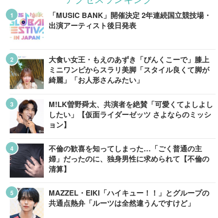
「MUSIC BANK」開催決定 2年連続国立競技場・
出演アーティスト後日発表
大食い女王・もえのあずき「ぴんくこーで」膝上
ミニワンピからスラリ美脚「スタイル良くて脚が
綺麗」「お人形さんみたい」
M!LK曽野舜太、共演者を絶賛「可愛くてよしよし
したい」【仮面ライダーゼッツ さよならのミッシ
ョン】
不倫の歓喜を知ってしまった…「ごく普通の主
婦」だったのに、独身男性に求められて【不倫の
清算】
MAZZEL・EIKI「ハイキュー！！」とグループの
共通点熱弁「ルーツは全然違うんですけど」