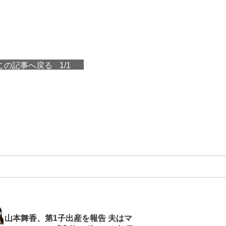
この記事へ戻る
1/1
山本舞香、第1子出産を報告 夫はマ