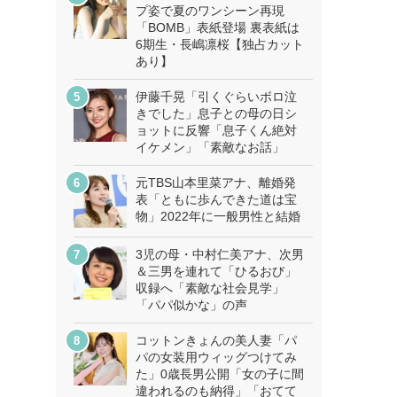
プ姿で夏のワンシーン再現
「BOMB」表紙登場 裏表紙は
6期生・長嶋凛桜【独占カット
あり】
伊藤千晃「引くぐらいボロ泣
きでした」息子との母の日シ
ョットに反響「息子くん絶対
イケメン」「素敵なお話」
元TBS山本里菜アナ、離婚発
表「ともに歩んできた道は宝
物」2022年に一般男性と結婚
3児の母・中村仁美アナ、次男
＆三男を連れて「ひるおび」
収録へ「素敵な社会見学」
「パパ似かな」の声
コットンきょんの美人妻「パ
パの女装用ウィッグつけてみ
た」0歳長男公開「女の子に間
違われるのも納得」「おてて