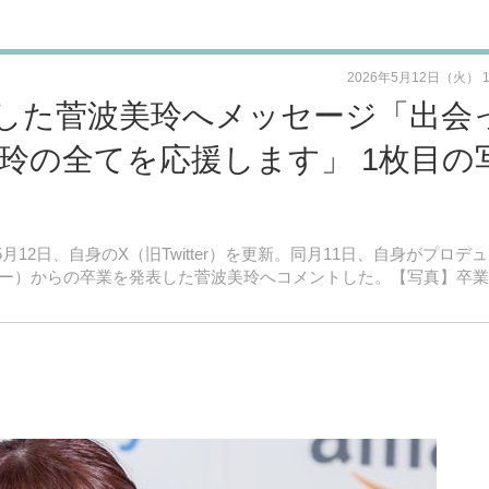
2026年5月12日（火） 
表した菅波美玲へメッセージ「出会
玲の全てを応援します」 1枚目の
5月12日、自身のX（旧Twitter）を更新。同月11日、自身がプロデ
ミー）からの卒業を発表した菅波美玲へコメントした。【写真】卒