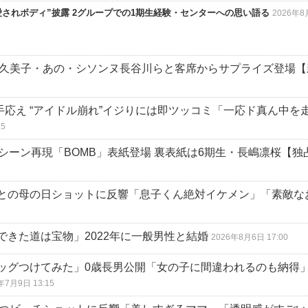
“愛されボディ”披露 2グループでの1期生経験・センターへの思い語る
2026年
 渡辺久美子・あの・シソンヌ長谷川らと客席からサプライズ登場
に手応え “アイドル崩れ”イジりには即ツッコミ「一応ド真ん中を
15
シーン再現「BOMB」表紙登場 裏表紙は6期生・長嶋凛桜【独
との母の日ショットに反響「息子くん絶対イケメン」「素敵な
できた道は宝物」2022年に一般男性と結婚
2026年8月6日 17:00
ッグつけてみた」0歳長男公開「女の子に間違われるのも納得
年7月9日 13:15