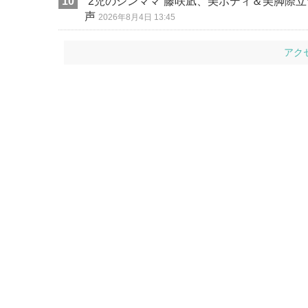
“2児のシンママ”藤咲凪、美ボディ＆美脚際
声
2026年8月4日 13:45
アク