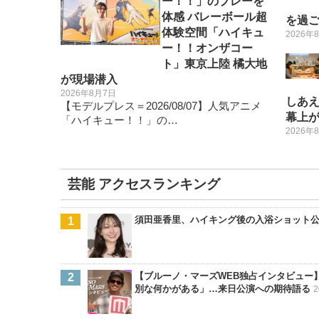
ー！！」のプレーを
体感 バレーボール超
を過
体験空間「ハイキュ
2026年
ー！！オンザコー
ト」東京上陸 橘大地
が現場潜入
2026年8月7日
しあえ
【モデルプレス＝2026/08/07】人気アニメ
幕上
「ハイキュー！！」の…
2026年
芸能 アクセスランキング
須田亜香里、ハイキング後の入浴ショット
【ブルーノ・マーズWEB独占インタビュー】
別な何かがある」…来日公演への期待語る
2