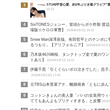
STU48甲斐心愛、約2年ぶり水着グラビア
10:15
SixTONESジェシー、冒頭からボケ炸裂
場版☆ケロロ軍曹】
2026年6月3日 19:15
Snow Man深澤辰哉、有田哲平とのテンポ
るつもり」【アリフォルニア】
2026年8月7日 8:
乃木坂46川崎桜、タンクトップ姿で夏のワン
トあり】
2026年8月7日 10:15
伊藤千晃「引くぐらいボロ泣きでした」息子
2026年5月13日 17:45
元TBS山本里菜アナ、離婚発表「ともに歩ん
コットンきょんの美人妻「パパの女装用ウィ
ててもあんよもプリティすぎる」と反響
2026