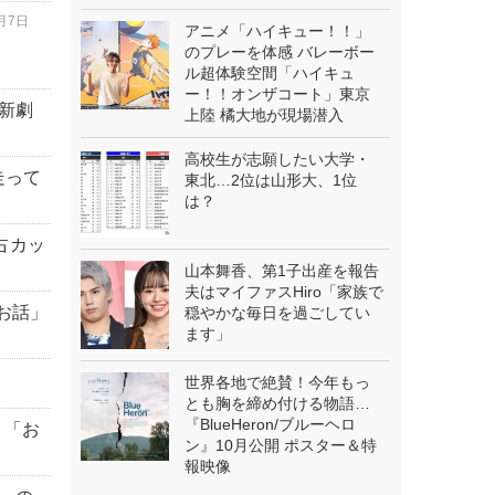
8月7日
アニメ「ハイキュー！！」
のプレーを体感 バレーボー
ル超体験空間「ハイキュ
ー！！オンザコート」東京
【新劇
上陸 橘大地が現場潜入
高校生が志願したい大学・
走って
東北…2位は山形大、1位
は？
占カッ
山本舞香、第1子出産を報告
夫はマイファスHiro「家族で
お話」
穏やかな毎日を過ごしてい
ます」
世界各地で絶賛！今年もっ
とも胸を締め付ける物語…
『BlueHeron/ブルーヘロ
」「お
ン』10月公開 ポスター＆特
報映像