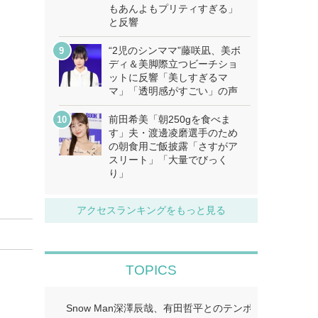
もあんよもプリティすぎる」
と反響
“2児のシンママ”藤咲凪、美ボ
ディ＆美脚際立つビーチショ
ットに反響「美しすぎるマ
マ」「透明感がすごい」の声
前田希美「朝250gを食べま
す」夫・渡邊凌磨選手のため
の朝食用ご飯披露「さすがア
スリート」「大量でびっく
り」
アクセスランキングをもっと見る
TOPICS
Snow Man深澤辰哉、有田哲平とのテンポに手応え “