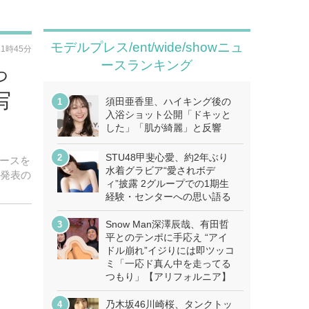
モデルプレス/ent/wide/showニュ
11時45分
ースランキング
っ
写
須田亜香里、ハイキング後の
入浴ショット公開「ドキッと
した」「肌が綺麗」と反響
STU48甲斐心愛、約2年ぶり
ュースを
水着グラビア“愛されボデ
業発表の
ィ”披露 2グループでの1期生
経験・センターへの思い語る
Snow Man深澤辰哉、有田哲
平とのテンポに手応え “アイ
ドル崩れ”イジりには即ツッコ
ミ「一応ド真ん中を走ってる
つもり」【アリフォルニア】
乃木坂46川崎桜、タンクトッ