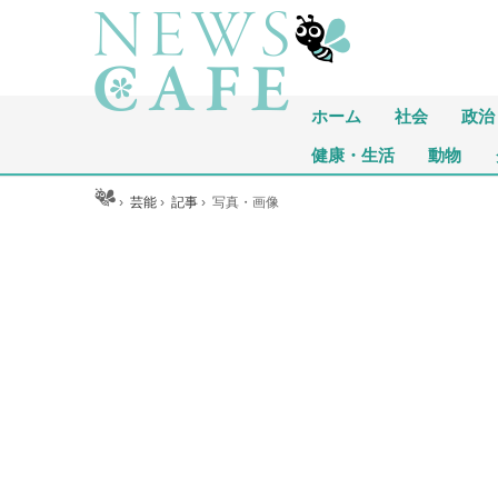
ホーム
社会
政治
健康・生活
動物
ホーム
›
芸能
›
記事
›
写真・画像