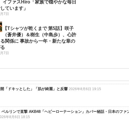
イファスHiro「家族で穏やかな毎日
ごしています」
8月7日
【Tシャツが乾くまで 第5話】咲子
（蒼井優）＆樹生（中島歩）、心許
る関係に 事故から一年・新たな章の
がる
8月7日
公開「ドキッとした」「肌が綺麗」と反響
2026年8月6日 19:15
ベルリンで直撃 AKB48「ヘビーローテーション」カバー秘話・日本のファ
026年8月6日 18:15