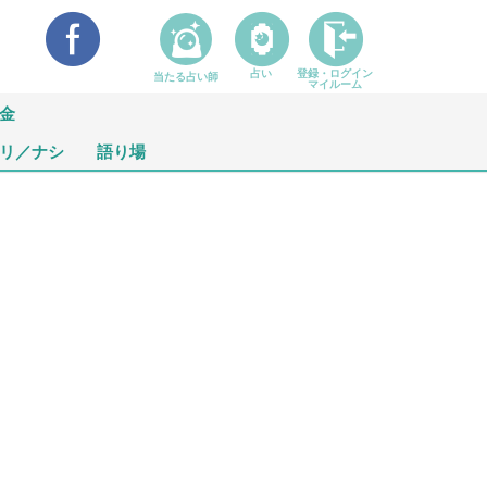
占い
登録・ログイン
当たる占い師
マイルーム
金
リ／ナシ
語り場