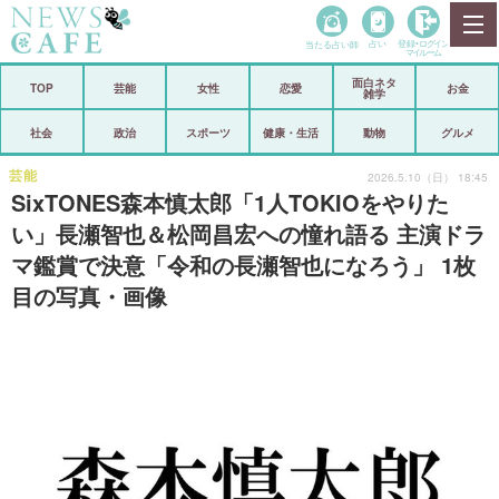
当たる占い師
占い
登録•
ログイン
マイルーム
面白ネタ
ホーム
TOP
芸能
女性
恋愛
お金
雑学
社会
政治
社会
政治
スポーツ
健康・生活
動物
グルメ
経済
海外
芸能
2026.5.10（日） 18:45
SixTONES森本慎太郎「1人TOKIOをやりた
芸能
スポーツ
い」長瀬智也＆松岡昌宏への憧れ語る 主演ドラ
マ鑑賞で決意「令和の長瀬智也になろう」 1枚
恋愛
ビックリ
目の写真・画像
コメントポスト
アリ／ナシ
リリース
ショップ
登録・ログイン/マイルーム