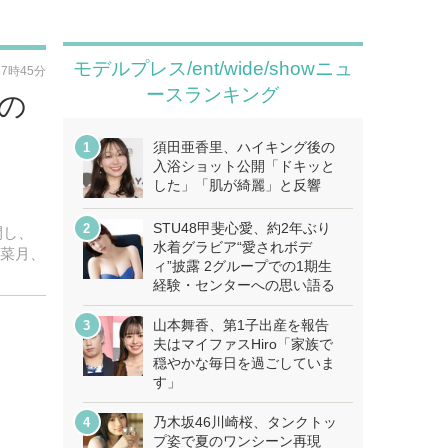
モデルプレス/ent/wide/showニュ
17時45分
ースランキング
の
須田亜香里、ハイキング後の
入浴ショット公開「ドキッと
した」「肌が綺麗」と反響
STU48甲斐心愛、約2年ぶり
開し、
水着グラビア“愛されボデ
布菜月、
ィ”披露 2グループでの1期生
経験・センターへの思い語る
山本舞香、第1子出産を報告
夫はマイファスHiro「家族で
穏やかな毎日を過ごしていま
す」
乃木坂46川崎桜、タンクトッ
プ姿で夏のワンシーン再現