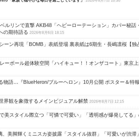
Hiro「家族で穏やかな毎日を過ごしています」
2026年8月7日 10:30
ベルリンで直撃 AKB48「ヘビーローテーション」カバー秘話
への期待語る
2026年8月6日 18:15
シーン再現「BOMB」表紙登場 裏表紙は6期生・長嶋凛桜【独
バレーボール超体験空間「ハイキュー！！オンザコート」東京上
語…『BlueHeron/ブルーヘロン』10月公開 ポスター＆特
の世界観を象徴するメインビジュアル解禁
2026年8月7日 12:15
ピで美スタイル際立つ「可憐で可愛い」「透明感が爆発してる」
亜玖璃、美脚輝くミニスカ姿披露「スタイル抜群」「可愛いが渋滞