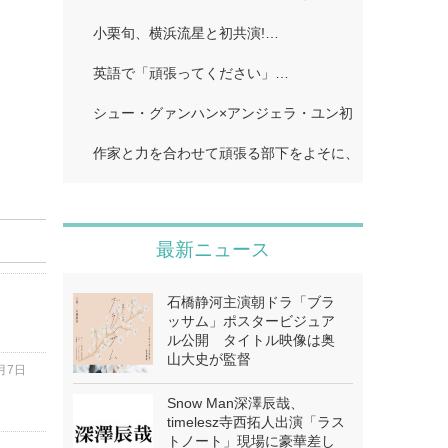
小栗旬、横浜流星と初共演!…
英語で「頑張ってください」…
シュー・グァンハン×アンジェラ・ユン初共演…
作家と力を合わせて頑張る部下をよそに、上司は陰で悪
最新ニュース
石橋静河主演朝ドラ「ブラ
ッサム」ポスタービジュア
ル公開 タイトル映像は奥
山大史が監督
8月7日
Snow Man深澤辰哉、
timelesz寺西拓人出演「ラス
トノート」現場に豪華差し