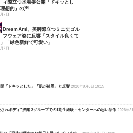
ィ際立つ水着姿公開「ドキッとし
「理想的」の声
8月7日
Dream Ami、美脚際立つミニ丈ゴル
フウェア姿に反響「スタイル良くて
る」「緑色新鮮で可愛い」
8月7日
公開「ドキッとした」「肌が綺麗」と反響
2026年8月6日 19:15
“愛されボディ”披露 2グループでの1期生経験・センターへの思い語る
2026年