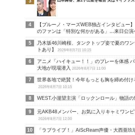
山本舞香、第1子出産を報告 夫はマイファス
【ブルーノ・マーズWEB独占インタビュー】
のファンは「特別な何かがある」…来日公演
乃木坂46川崎桜、タンクトップ姿で夏のワン
トあり】
2026年8月7日 10:15
アニメ「ハイキュー！！」のプレーを体感 
大地が現場潜入
2026年8月7日 11:00
世界各地で絶賛！今年もっとも胸を締め付ける物
2026年8月7日 10:15
WEST.小瀧望主演「ロックンロール」物語
元AKB48メンバー、お気に入りキャミワン
2026年8月7日 12:00
「ラブライブ！」AiScReam声優・大西