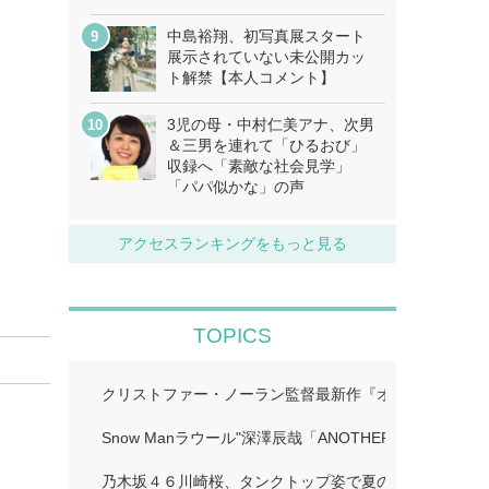
中島裕翔、初写真展スタート
展示されていない未公開カッ
ト解禁【本人コメント】
3児の母・中村仁美アナ、次男
＆三男を連れて「ひるおび」
収録へ「素敵な社会見学」
「パパ似かな」の声
アクセスランキングをもっと見る
TOPICS
クリストファー・ノーラン監督最新作『オデュッセイア』I
Snow Manラウール"深澤辰哉「ANOTHER SKY」…
乃木坂４６川崎桜、タンクトップ姿で夏のワンシーン再現