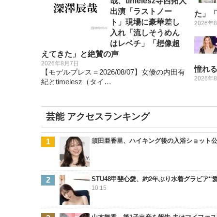
哉、timelesz寺西拓人
出演「ラストノー
た」
ト」現場に豪華差し
2026年
入れ「流しそうめん
はレベチ」「想像超
えてきた」と絶賛の声
2026年8月7日
憧れ
【モデルプレス＝2026/08/07】女優の内田有
2026年
紀とtimelesz（タイ…
芸能 アクセスランキング
須田亜香里、ハイキング後の入浴ショット
STU48甲斐心愛、約2年ぶり水着グラビア
10:15