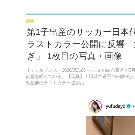
芸能
第1子出産のサッカー日本
ラストカラー公開に反響「
ぎ」 1枚目の写真・画像
【モデルプレス＝2026/05/10】モデルの由布菜月が
反響を呼んでいる。【写真】上田綺世選手の28歳美
出産前のラストカラー披露由…