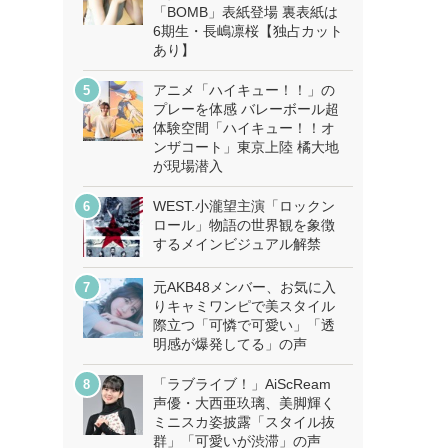
「BOMB」表紙登場 裏表紙は
6期生・長嶋凛桜【独占カット
あり】
アニメ「ハイキュー！！」の
プレーを体感 バレーボール超
体験空間「ハイキュー！！オ
ンザコート」東京上陸 橘大地
が現場潜入
WEST.小瀧望主演「ロックン
ロール」物語の世界観を象徴
するメインビジュアル解禁
元AKB48メンバー、お気に入
りキャミワンピで美スタイル
際立つ「可憐で可愛い」「透
明感が爆発してる」の声
「ラブライブ！」AiScReam
声優・大西亜玖璃、美脚輝く
ミニスカ姿披露「スタイル抜
群」「可愛いが渋滞」の声