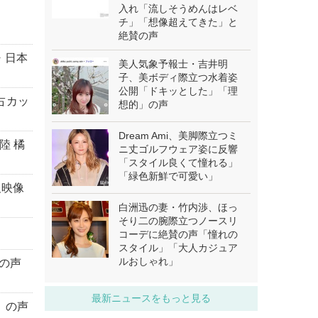
入れ「流しそうめんはレベ
チ」「想像超えてきた」と
絶賛の声
・日本
美人気象予報士・吉井明
子、美ボディ際立つ水着姿
公開「ドキッとした」「理
占カッ
想的」の声
Dream Ami、美脚際立つミ
陸 橘
ニ丈ゴルフウェア姿に反響
「スタイル良くて憧れる」
「緑色新鮮で可愛い」
報映像
白洲迅の妻・竹内渉、ほっ
そり二の腕際立つノースリ
コーデに絶賛の声「憧れの
スタイル」「大人カジュア
ルおしゃれ」
の声
最新ニュースをもっと見る
」の声