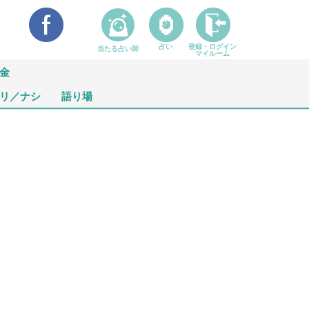
占い
登録・ログイン
当たる占い師
マイルーム
金
リ／ナシ
語り場