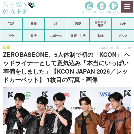
当たる占い師
占い
登録•
ログイン
マイルーム
面白ネタ
ホーム
TOP
芸能
女性
恋愛
お金
雑学
社会
政治
社会
政治
スポーツ
健康・生活
動物
グルメ
経済
海外
芸能
2026.5.10（日） 17:30
ZEROBASEONE、5人体制で初の「KCON」 ヘ
芸能
スポーツ
ッドライナーとして意気込み「本当にいっぱい
準備をしました」【KCON JAPAN 2026／レッ
恋愛
ビックリ
ドカーペット】 1枚目の写真・画像
コメントポスト
アリ／ナシ
リリース
ショップ
登録・ログイン/マイルーム