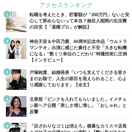
アクセスランキング
転職を考えたとき、貯蓄額が「200万円」ないと安
心して辞めらないって本当？無収入期間の生活費
の目安【「退職プロ」が解説】
神谷天音＆中田乃愛、60周年記念作品「ウルトラ
マンテオ」出演に感じた責任と不安「大きな転機
になる」“数ミリ単位のこだわり”特撮技術に圧倒
【インタビュー】
戸塚純貴、結婚発表「いつも支えてくださる皆さ
まのお陰で、人生の節目を迎えられること、心よ
り感謝しております」【全文】
北香那「ピンクを入れてもらいました」イメチェ
ン新ヘア公開「美しさ増し増し」「おしゃれ」と
反響
「目ざわりなゴミは消えろ」横暴なカリスマ店長