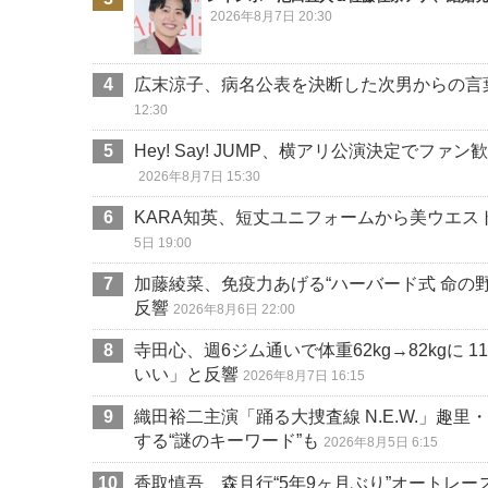
2026年8月7日 20:30
広末涼子、病名公表を決断した次男からの言
12:30
Hey! Say! JUMP、横アリ公演決定で
2026年8月7日 15:30
KARA知英、短丈ユニフォームから美ウエ
5日 19:00
加藤綾菜、免疫力あげる“ハーバード式 命の
反響
2026年8月6日 22:00
寺田心、週6ジム通いで体重62kg→82kgに
いい」と反響
2026年8月7日 16:15
織田裕二主演「踊る大捜査線 N.E.W.」趣
する“謎のキーワード”も
2026年8月5日 6:15
香取慎吾、森且行“5年9ヶ月ぶり”オートレ