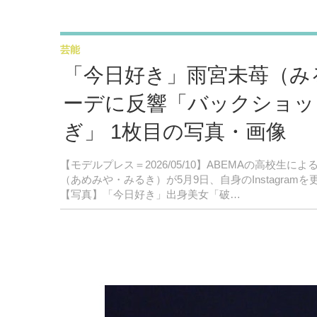
芸能
「今日好き」雨宮未苺（み
ーデに反響「バックショッ
ぎ」 1枚目の写真・画像
【モデルプレス＝2026/05/10】ABEMAの高校
（あめみや・みるき）が5月9日、自身のInstagr
【写真】「今日好き」出身美女「破…