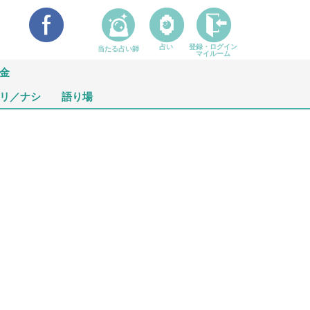
占い
登録・ログイン
当たる占い師
マイルーム
金
リ／ナシ
語り場