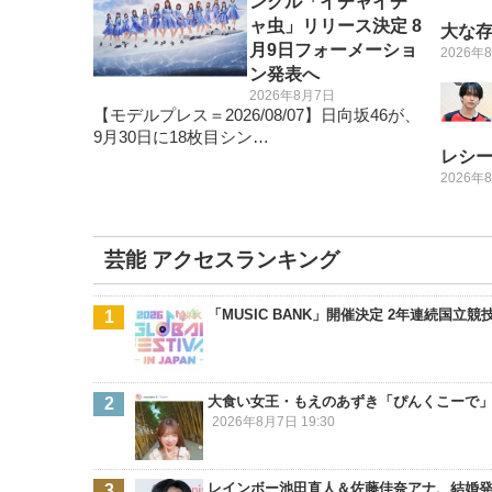
ングル「イチャイチ
ャ虫」リリース決定 8
大な
月9日フォーメーショ
2026年
ン発表へ
2026年8月7日
【モデルプレス＝2026/08/07】日向坂46が、
9月30日に18枚目シン…
レシ
2026年
芸能 アクセスランキング
「MUSIC BANK」開催決定 2年連続国
大食い女王・もえのあずき「ぴんくこーで
2026年8月7日 19:30
レインボー池田直人＆佐藤佳奈アナ、結婚