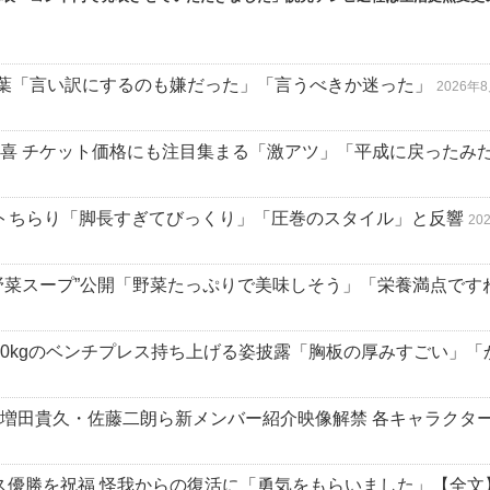
葉「言い訳にするのも嫌だった」「言うべきか迷った」
2026年
ファン歓喜 チケット価格にも注目集まる「激アツ」「平成に戻ったみ
ストちらり「脚長すぎてびっくり」「圧巻のスタイル」と反響
20
野菜スープ”公開「野菜たっぷりで美味しそう」「栄養満点です
 110kgのベンチプレス持ち上げる姿披露「胸板の厚みすごい」
里・増田貴久・佐藤二朗ら新メンバー紹介映像解禁 各キャラクタ
ース優勝を祝福 怪我からの復活に「勇気をもらいました」【全文