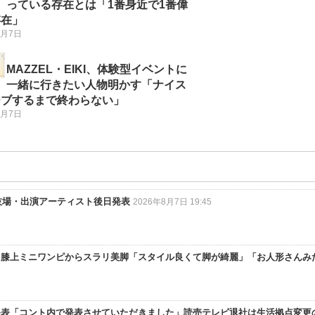
っている存在とは「1番身近で1番偉
存在」
8月7日
MAZZEL・EIKI、体験型イベントに
一緒に行きたい人物明かす「ナイス
ーブするまで終わらない」
8月7日
立競技場・出演アーティスト後日発表
2026年8月7日 19:45
」膝上ミニワンピからスラリ美脚「スタイル良くて脚が綺麗」「お人形さんみ
発表「コント内で発表させていただきました」読売テレビ退社は生活拠点変更