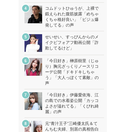
コムドットひゅうが、上裸で
鍛えられた腹筋披露「めちゃ
くちゃ格好良い」「ビジュ爆
発してる」の声
せいせい、すっぴんからのメ
イクビフォアフ動画公開「詐
欺してるけど」
「今日好き」榊原樹里（じゅ
り）胸元ざっくりノースリコ
ーデ公開「ドキドキしちゃ
う」「大人っぽくて素敵」の
声
「今日好き」伊藤愛依海、江
の島での水着姿公開「カッコ
よさが溢れてる」「くびれ綺
麗」の声
元“青汁王子”三崎優太氏＆て
んちむ夫婦、別居の真相告白