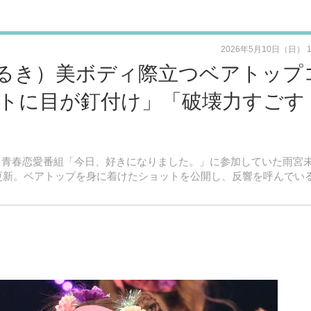
2026年5月10日（日） 
るき）美ボディ際立つベアトップ
トに目が釘付け」「破壊力すごす
生による青春恋愛番組「今日、好きになりました。」に参加していた雨宮
amを更新。ベアトップを身に着けたショットを公開し、反響を呼んでい