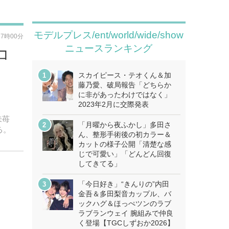
モデルプレス/ent/world/wide/show
17時00分
ニュースランキング
コ
スカイピース・テオくん＆加
藤乃愛、破局報告「どちらか
に非があったわけではなく」
2023年2月に交際発表
未苺
「月曜から夜ふかし」多田さ
る。
ん、整形手術後の初カラー＆
カットの様子公開「清楚な感
じで可愛い」「どんどん回復
してきてる」
「今日好き」“きんりの”内⽥
⾦吾＆多⽥梨⾳カップル、バ
ックハグ＆ほっぺツンのラブ
ラブランウェイ 腕組みで仲良
く登場【TGCしずおか2026】