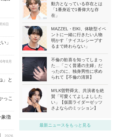
動力となっている存在とは
「1番身近で1番偉大な存
在」
8月6日
MAZZEL・EIKI、体験型イベ
ントに一緒に行きたい人物
明かす「ナイスレシーブす
たい」
るまで終わらない」
不倫の歓喜を知ってしまっ
26年8月
た…「ごく普通の主婦」だ
ったのに、独身男性に求め
られて【不倫の清算】
ね」と
M!LK曽野舜太、共演者を絶
賛「可愛くてよしよしした
「かっこ
い」【仮面ライダーゼッツ
さよならのミッション】
ー象徴
最新ニュースをもっと見る
】
2026