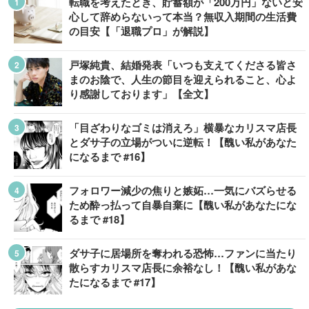
転職を考えたとき、貯蓄額が「200万円」ないと安
心して辞めらないって本当？無収入期間の生活費
の目安【「退職プロ」が解説】
戸塚純貴、結婚発表「いつも支えてくださる皆さ
まのお陰で、人生の節目を迎えられること、心よ
り感謝しております」【全文】
「目ざわりなゴミは消えろ」横暴なカリスマ店長
とダサ子の立場がついに逆転！【醜い私があなた
になるまで #16】
フォロワー減少の焦りと嫉妬…一気にバズらせる
ため酔っ払って自暴自棄に【醜い私があなたにな
るまで #18】
ダサ子に居場所を奪われる恐怖…ファンに当たり
散らすカリスマ店長に余裕なし！【醜い私があな
たになるまで #17】