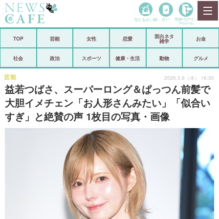
当たる占い師
占い
登録•
ログイン
マイルーム
面白ネタ
ホーム
TOP
芸能
女性
恋愛
お金
雑学
社会
政治
社会
政治
スポーツ
健康・生活
動物
グルメ
経済
海外
芸能
2026.5.6（水） 16:30
益若つばさ、スーパーロング＆ぱっつん前髪で
芸能
スポーツ
大胆イメチェン「お人形さんみたい」「似合い
すぎ」と絶賛の声 1枚目の写真・画像
恋愛
ビックリ
コメントポスト
アリ／ナシ
リリース
ショップ
登録・ログイン/マイルーム