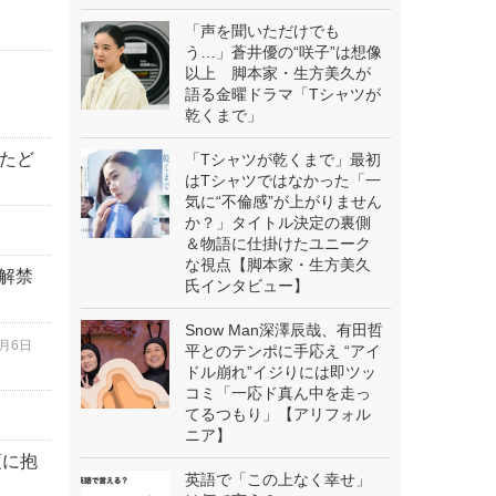
「声を聞いただけでも
う…」蒼井優の“咲子”は想像
5
以上 脚本家・生方美久が
語る金曜ドラマ「Tシャツが
乾くまで」
たど
「Tシャツが乾くまで」最初
はTシャツではなかった「一
気に“不倫感”が上がりません
か？」タイトル決定の裏側
＆物語に仕掛けたユニーク
な視点【脚本家・生方美久
像解禁
氏インタビュー】
Snow Man深澤辰哉、有田哲
8月6日
平とのテンポに手応え “アイ
ドル崩れ”イジりには即ツッ
コミ「一応ド真ん中を走っ
てるつもり」【アリフォル
ニア】
頃に抱
英語で「この上なく幸せ」