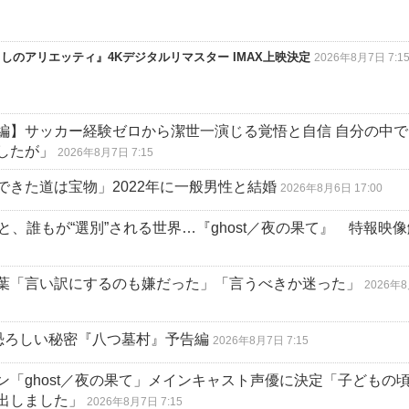
のアリエッティ』4Kデジタルリマスター IMAX上映決定
2026年8月7日 7:1
編】サッカー経験ゼロから潔世一演じる覚悟と自信 自分の中で
したが」
2026年8月7日 7:15
できた道は宝物」2022年に一般男性と結婚
2026年8月6日 17:00
、誰もが“選別”される世界…『ghost／夜の果て』 特報映
葉「言い訳にするのも嫌だった」「言うべきか迷った」
2026年
恐ろしい秘密『八つ墓村』予告編
2026年8月7日 7:15
「ghost／夜の果て」メインキャスト声優に決定「子どもの
出しました」
2026年8月7日 7:15