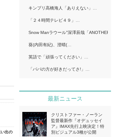
キンプリ高橋海人「ありえない」…
「２４時間テレビ４９」…
Snow Manラウール"深澤辰哉「ANOTHER SKY」…
葵(内田有紀)、澄晴(…
英語で「頑張ってください」…
「パパの方が好きだってさ!」…
最新ニュース
クリストファー・ノーラン
監督最新作『オデュッセイ
ア』IMAX先行上映決定！特
思い出の
別ビジュアル3種が公開