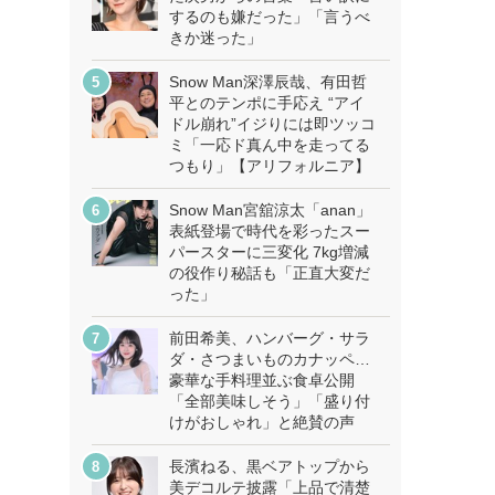
するのも嫌だった」「言うべ
きか迷った」
Snow Man深澤辰哉、有田哲
平とのテンポに手応え “アイ
ドル崩れ”イジりには即ツッコ
ミ「一応ド真ん中を走ってる
つもり」【アリフォルニア】
Snow Man宮舘涼太「anan」
表紙登場で時代を彩ったスー
パースターに三変化 7kg増減
の役作り秘話も「正直大変だ
った」
前田希美、ハンバーグ・サラ
ダ・さつまいものカナッペ…
豪華な手料理並ぶ食卓公開
「全部美味しそう」「盛り付
けがおしゃれ」と絶賛の声
長濱ねる、黒ベアトップから
美デコルテ披露「上品で清楚