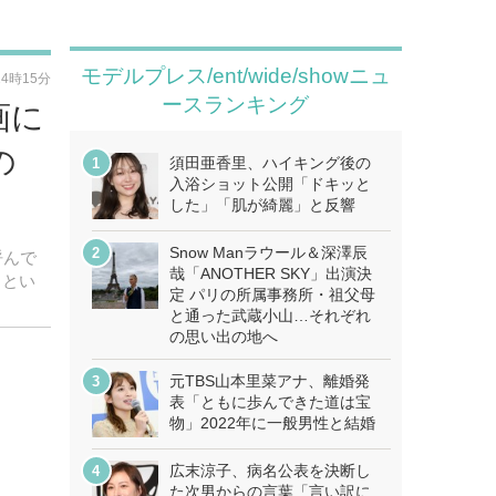
モデルプレス/ent/wide/showニュ
14時15分
ースランキング
画に
の
須田亜香里、ハイキング後の
入浴ショット公開「ドキッと
した」「肌が綺麗」と反響
Snow Manラウール＆深澤辰
呼んで
哉「ANOTHER SKY」出演決
日とい
定 パリの所属事務所・祖父母
と通った武蔵小山…それぞれ
の思い出の地へ
元TBS山本里菜アナ、離婚発
表「ともに歩んできた道は宝
物」2022年に一般男性と結婚
広末涼子、病名公表を決断し
た次男からの言葉「言い訳に