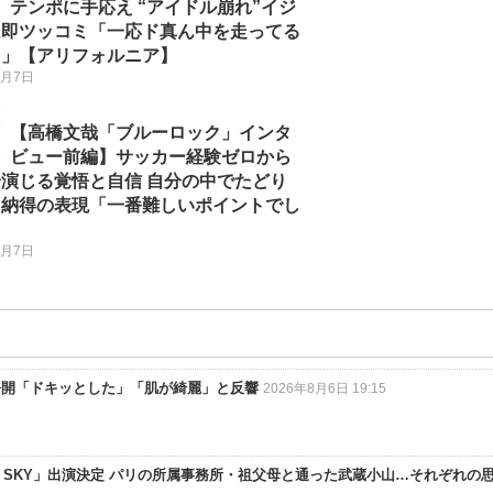
テンポに手応え “アイドル崩れ”イジ
は即ツッコミ「一応ド真ん中を走ってる
り」【アリフォルニア】
8月7日
【高橋文哉「ブルーロック」インタ
ビュー前編】サッカー経験ゼロから
演じる覚悟と自信 自分の中でたどり
た納得の表現「一番難しいポイントでし
」
8月7日
公開「ドキッとした」「肌が綺麗」と反響
2026年8月6日 19:15
HER SKY」出演決定 パリの所属事務所・祖父母と通った武蔵小山…それぞれの