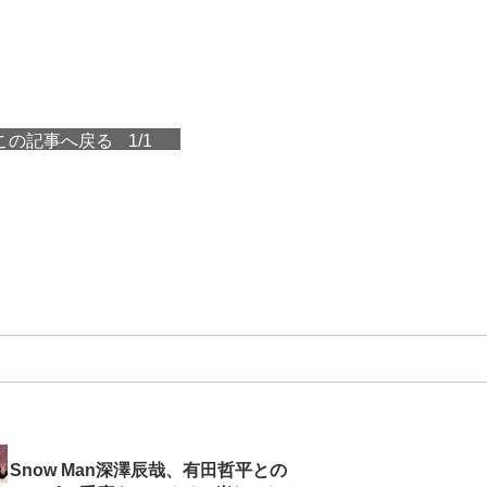
この記事へ戻る
1/1
Snow Man深澤辰哉、有田哲平との