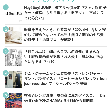
Hey! Say! JUMP、横アリ公演決定でファン歓喜 チ
ケット価格にも注目集まる「激アツ」「平成に戻
ったみたい」
転職を考えたとき、貯蓄額が「200万円」ないと安
心して辞めらないって本当？無収入期間の生活費
の目安【「退職プロ」が解説】
「何これ…!?」朝からスマホの通知が止まらな
い！誤投稿画像が拡散され大炎上【醜い私があな
たになるまで #19】
ジム・ジャームッシュ監督作『ストレンジャー・
ザン・パラダイス』『コーヒー＆シガレッツ』bon
jour recordsオフィシャルTシャツ発売
横浜赤レンガ倉庫、夏の夜に屋外ディスコ。『Dis
co Brick YOKOHAMA』8月8日から初開催