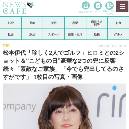
当たる占い師
占い
登録•
ログイン
マイルーム
面白ネタ
ホーム
TOP
芸能
女性
恋愛
お金
雑学
社会
政治
社会
政治
スポーツ
健康・生活
動物
グルメ
経済
海外
芸能
2026.5.6（水） 12:30
松本伊代「珍しく2人でゴルフ」ヒロミとの2シ
芸能
スポーツ
ョット＆“こどもの日”豪華な2つの兜に反響
続々「素敵なご家族」「今でも兜出してるのさ
恋愛
ビックリ
すがです」 1枚目の写真・画像
コメントポスト
アリ／ナシ
リリース
ショップ
登録・ログイン/マイルーム