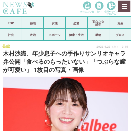
当たる占い師
占い
登録•
ログイン
マイルーム
面白ネタ
ホーム
TOP
芸能
女性
恋愛
お金
雑学
社会
政治
社会
政治
スポーツ
健康・生活
動物
グルメ
経済
海外
芸能
2026.4.25（土） 13:15
木村沙織、年少息子への手作りサンリオキャラ
芸能
スポーツ
弁公開「食べるのもったいない」「つぶらな瞳
が可愛い」 1枚目の写真・画像
恋愛
ビックリ
コメントポスト
アリ／ナシ
リリース
ショップ
登録・ログイン/マイルーム