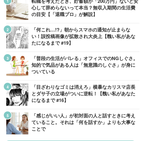
転職を考えたとき、貯蓄額が「200万円」ないと安
心して辞めらないって本当？無収入期間の生活費
の目安【「退職プロ」が解説】
「何これ…!?」朝からスマホの通知が止まらな
い！誤投稿画像が拡散され大炎上【醜い私があな
たになるまで #19】
「普段の生活がバレる」オフィスでのNGしぐさ。
知的で気品がある人は「無意識のしぐさ」が身に
ついている
「目ざわりなゴミは消えろ」横暴なカリスマ店長
とダサ子の立場がついに逆転！【醜い私があなた
になるまで #16】
「感じがいい人」が初対面の人と話すときに考え
ていること。それは「何を話すか」よりも大事な
ことで