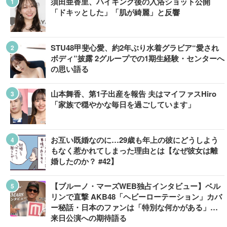
須田亜香里、ハイキング後の入浴ショット公開
「ドキッとした」「肌が綺麗」と反響
STU48甲斐心愛、約2年ぶり水着グラビア“愛され
ボディ”披露 2グループでの1期生経験・センターへ
の思い語る
山本舞香、第1子出産を報告 夫はマイファスHiro
「家族で穏やかな毎日を過ごしています」
お互い既婚なのに…29歳も年上の彼にどうしよう
もなく惹かれてしまった理由とは【なぜ彼女は離
婚したのか？ #42】
【ブルーノ・マーズWEB独占インタビュー】ベル
リンで直撃 AKB48「ヘビーローテーション」カバ
ー秘話・日本のファンは「特別な何かがある」…
来日公演への期待語る