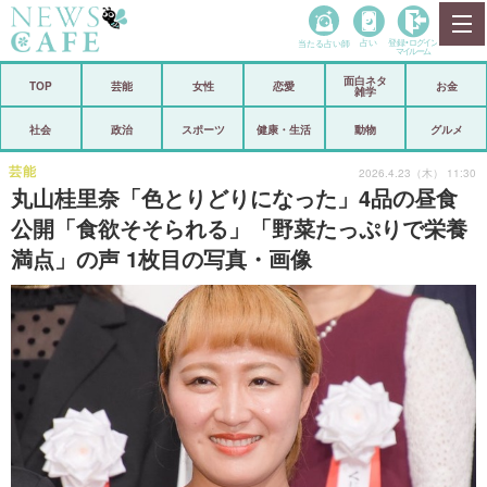
当たる占い師
占い
登録•
ログイン
マイルーム
面白ネタ
ホーム
TOP
芸能
女性
恋愛
お金
雑学
社会
政治
社会
政治
スポーツ
健康・生活
動物
グルメ
経済
海外
芸能
2026.4.23（木） 11:30
丸山桂里奈「色とりどりになった」4品の昼食
芸能
スポーツ
公開「食欲そそられる」「野菜たっぷりで栄養
満点」の声 1枚目の写真・画像
恋愛
ビックリ
コメントポスト
アリ／ナシ
リリース
ショップ
登録・ログイン/マイルーム