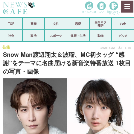
当たる占い師
占い
登録•
ログイン
マイルーム
面白ネタ
ホーム
TOP
芸能
女性
恋愛
お金
雑学
社会
政治
社会
政治
スポーツ
健康・生活
動物
グルメ
経済
海外
芸能
2026.4.22（水） 6:15
Snow Man渡辺翔太＆波瑠、MC初タッグ “感
芸能
スポーツ
謝”をテーマに名曲届ける新音楽特番放送 1枚目
の写真・画像
恋愛
ビックリ
コメントポスト
アリ／ナシ
リリース
ショップ
登録・ログイン/マイルーム