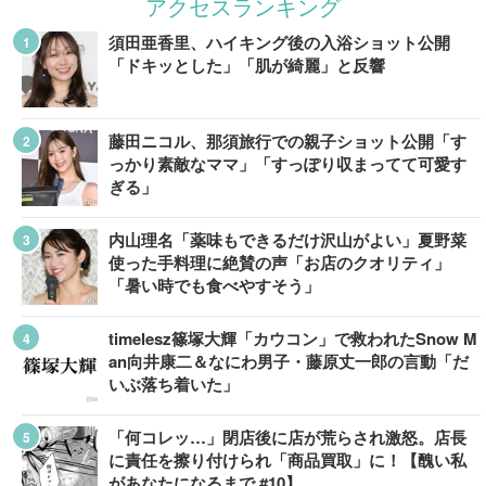
アクセスランキング
須田亜香里、ハイキング後の入浴ショット公開
「ドキッとした」「肌が綺麗」と反響
藤田ニコル、那須旅行での親子ショット公開「す
っかり素敵なママ」「すっぽり収まってて可愛す
ぎる」
内山理名「薬味もできるだけ沢山がよい」夏野菜
使った手料理に絶賛の声「お店のクオリティ」
「暑い時でも食べやすそう」
timelesz篠塚大輝「カウコン」で救われたSnow M
an向井康二＆なにわ男子・藤原丈一郎の言動「だ
いぶ落ち着いた」
「何コレッ…」閉店後に店が荒らされ激怒。店長
に責任を擦り付けられ「商品買取」に！【醜い私
があなたになるまで #10】