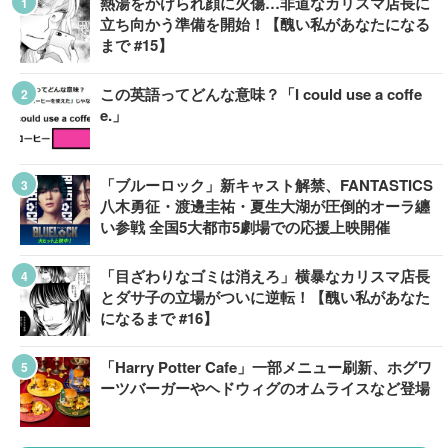
熱湯をかけられ顔に火傷…非道なカリスマ店長に
立ち向かう準備を開始！【醜い私があなたになる
まで #15】
この英語ってどんな意味？「I could use a coffe
e.」
「ブルーロック」新キャスト解禁、FANTASTICS
八木勇征・渡邊圭祐・夏生大湖が圧倒的オーラ纏
い参戦 全国5大都市5劇場での応援上映開催
「目ざわりなゴミは消えろ」横暴なカリスマ店長
とダサ子の立場がついに逆転！【醜い私があなた
になるまで #16】
「Harry Potter Cafe」一部メニュー刷新、ホグワ
ーツバーガーやヘドウィグのオムライスなど登場