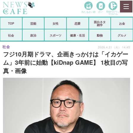
当たる占い師
占い
登録•
ログイン
マイルーム
面白ネタ
ホーム
TOP
芸能
女性
恋愛
お金
雑学
社会
政治
社会
政治
スポーツ
健康・生活
動物
グルメ
経済
海外
社会
2026.4.21（火） 14:45
フジ10月期ドラマ、企画きっかけは「イカゲー
芸能
スポーツ
ム」3年前に始動【kiDnap GAME】 1枚目の写
真・画像
恋愛
ビックリ
コメントポスト
アリ／ナシ
リリース
ショップ
登録・ログイン/マイルーム