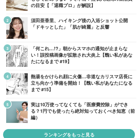
の目安【「退職プロ」が解説】
須田亜香里、ハイキング後の入浴ショット公開
「ドキッとした」「肌が綺麗」と反響
「何これ…!?」朝からスマホの通知が止まらな
い！誤投稿画像が拡散され大炎上【醜い私があな
たになるまで #19】
熱湯をかけられ顔に火傷…非道なカリスマ店長に
立ち向かう準備を開始！【醜い私があなたになる
まで #15】
実は10万使ってなくても「医療費控除」ができ
る？1円でも使ったら絶対知っておくべき知恵（前
編）
ランキングをもっと見る