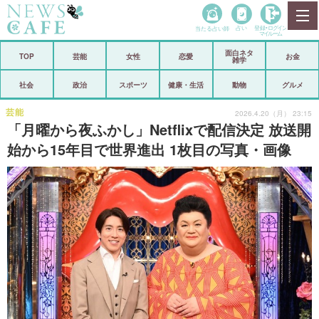
当たる占い師
占い
登録•
ログイン
マイルーム
面白ネタ
ホーム
TOP
芸能
女性
恋愛
お金
雑学
社会
政治
社会
政治
スポーツ
健康・生活
動物
グルメ
経済
海外
芸能
2026.4.20（月） 23:15
「月曜から夜ふかし」Netflixで配信決定 放送開
芸能
スポーツ
始から15年目で世界進出 1枚目の写真・画像
恋愛
ビックリ
コメントポスト
アリ／ナシ
リリース
ショップ
登録・ログイン/マイルーム