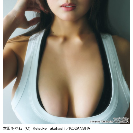
本田あやね（C）Keisuke Takahashi／KODANSHA