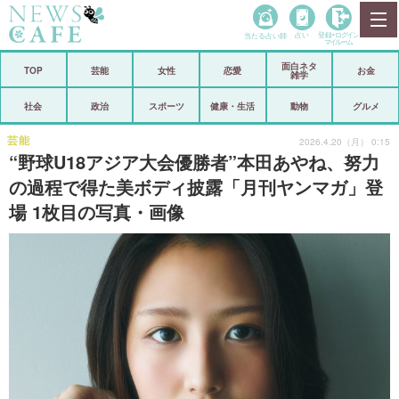
当たる占い師
占い
登録•
ログイン
マイルーム
面白ネタ
ホーム
TOP
芸能
女性
恋愛
お金
雑学
社会
政治
社会
政治
スポーツ
健康・生活
動物
グルメ
経済
海外
芸能
2026.4.20（月） 0:15
“野球U18アジア大会優勝者”本田あやね、努力
芸能
スポーツ
の過程で得た美ボディ披露「月刊ヤンマガ」登
場 1枚目の写真・画像
恋愛
ビックリ
コメントポスト
アリ／ナシ
リリース
ショップ
登録・ログイン/マイルーム