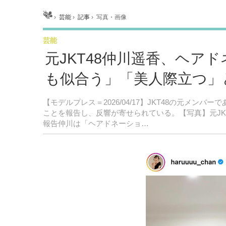
ホーム
›
芸能
›
記事
›
写真・画像
芸能
元JKT48仲川遥香、ヘア
も似合う」「美人際立つ」
【モデルプレス＝2026/04/17】JKT48の元メンバ
ことを報告し、反響が寄せられている。【写真】元J
報告仲川は「ヘアドネーショ…