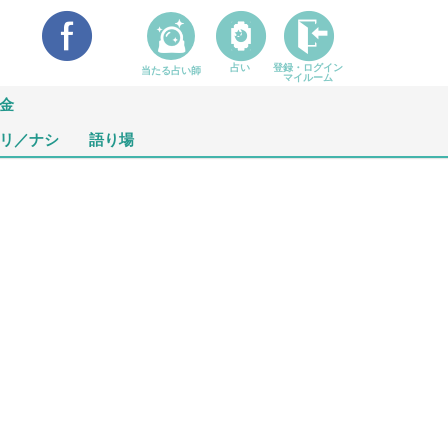
占い
登録・ログイン
当たる占い師
マイルーム
金
リ／ナシ
語り場