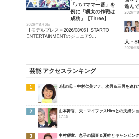
「パパママ一番」を
進ん
例に「颯太の作戦は
2026年
成功」【Three】
2026年8月6日
【モデルプレス＝2026/08/06】STARTO
ENTERTAINMENTのジュニア9…
人・S
2026年
芸能 アクセスランキング
3児の母・中村仁美アナ、次男＆三男を連れ
山本舞香、夫・マイファスHiroとの夫婦
17:15
中村獅童、息子の陽喜＆夏幹とキャンピン