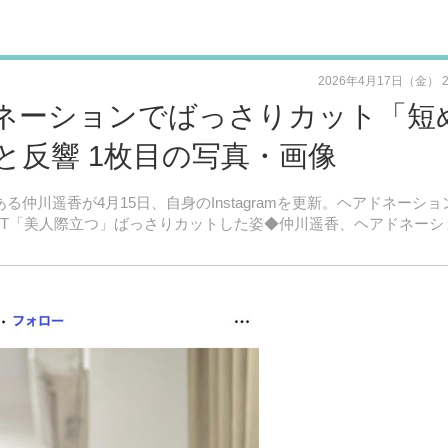
2026年4月17日（金） 
ドネーションでばっさりカット「短
と反響 1枚目の写真・画像
ーである仲川遥香が4月15日、自身のInstagramを更新。ヘアドネーシ
KT「美人際立つ」ばっさりカットした姿◆仲川遥香、ヘアドネーシ