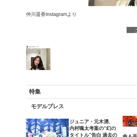
仲川遥香Instagramより
特集
モデルプレス
ジュニア・元木湧、
内村颯太考案の“幻の
タイトル”告白 過去の
曲＆