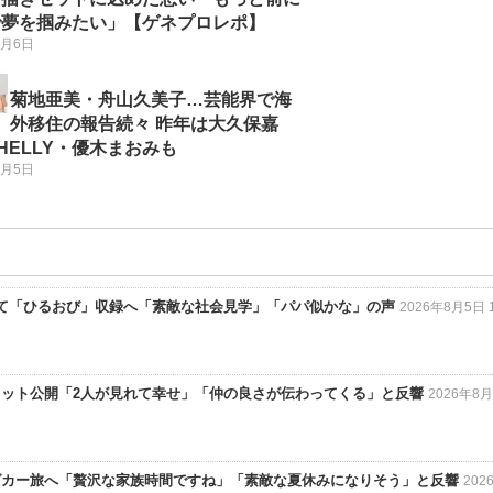
で夢を掴みたい」【ゲネプロレポ】
8月6日
菊地亜美・舟山久美子…芸能界で海
外移住の報告続々 昨年は大久保嘉
HELLY・優木まおみも
8月5日
て「ひるおび」収録へ「素敵な社会見学」「パパ似かな」の声
2026年8月5日 1
ショット公開「2人が見れて幸せ」「仲の良さが伝わってくる」と反響
2026年8
グカー旅へ「贅沢な家族時間ですね」「素敵な夏休みになりそう」と反響
202