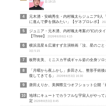
日 19:15
元木湧・安嶋秀生・内村颯太らジュニア9人「
に進んで夢を掴みたい」【ゲネプロレポ】
20
ジュニア・元木湧、内村颯太考案の“幻のタイ
【Three】
2026年8月6日 4:15
横浜流星＆広瀬すず主演映画「汝、星のごとく
3日 5:15
板野友美、ミニスカ平成ギャル姿の全身ソロ
「月曜から夜ふかし」多田さん、整形手術後
復してきてる」
2026年8月3日 16:30
唐田えりか、美脚際立つオフショット公開「
地球にキュートでカラフルな宇宙人がやって
定
2026年8月3日 8:45