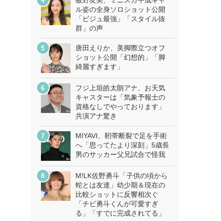
板野友美、ミニスカ平成ギャ
ル姿の全身ソロショット公開
「ビジュ最強」「スタイル抜
群」の声
唐田えりか、美脚際立つオフ
ショット公開「幻想的」「脚
綺麗すぎます」
フジ上垣皓太朗アナ、お天気
キャスターは「気象予報士の
資格なしでやっております」
共演アナ驚き
MIYAVI、靭帯断裂で足を手術
へ「思ってたより深刻」5歳長
男のサッカー父兄試合で怪我
M!LK佐野勇斗「子供の頃から
蛇とは友達」幼少期＆現在の
比較ショットに反響相次ぐ
「チビ勇斗くんが可愛すぎ
る」「すでに完成されてる」