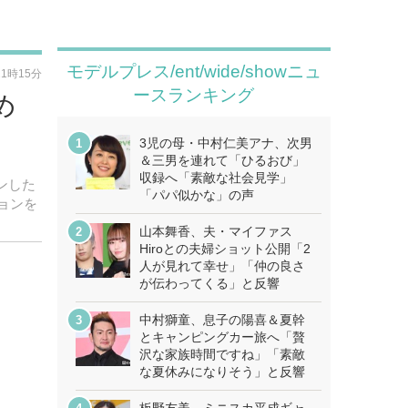
モデルプレス/ent/wide/showニュ
21時15分
ースランキング
め
3児の母・中村仁美アナ、次男
＆三男を連れて「ひるおび」
収録へ「素敵な社会見学」
ョンした
「パパ似かな」の声
ョンを
山本舞香、夫・マイファス
Hiroとの夫婦ショット公開「2
人が見れて幸せ」「仲の良さ
が伝わってくる」と反響
中村獅童、息子の陽喜＆夏幹
とキャンピングカー旅へ「贅
沢な家族時間ですね」「素敵
な夏休みになりそう」と反響