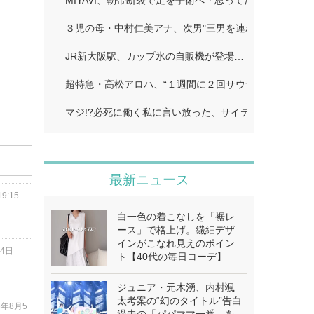
MIYAVI、靭帯断裂で足を手術へ「思ってたより深刻」…
３児の母・中村仁美アナ、次男"三男を連れて「ひるお
JR新大阪駅、カップ氷の自販機が登場…
超特急・高松アロハ、“１週間に２回サウナで偶然遭遇し
マジ!?必死に働く私に言い放った、サイテーすぎる夫の
最新ニュース
9:15
白一色の着こなしを「裾レ
ース」で格上げ。繊細デザ
インがこなれ見えのポイン
月4日
ト【40代の毎日コーデ】
ジュニア・元木湧、内村颯
太考案の“幻のタイトル”告白
6年8月5