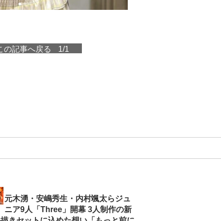
この記事へ戻る
1/1
元木湧・安嶋秀生・内村颯太らジュ
ニア9人「Three」開幕 3人制作の新
手描きセットに込めた想い「もっと前に