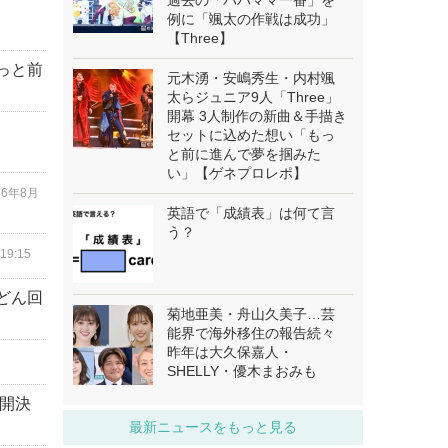
過去の「パパママ一番」を
例に「颯太の作戦は成功」
【Three】
っと前
元木湧・安嶋秀生・内村颯
太らジュニア9人「Three」
開幕 3人制作の新曲＆手描き
」
セットに込めた想い「もっ
と前に進んで夢を掴みた
い」【ゲネプロレポ】
26年8月
英語で「成績表」は何て言
う？
19:15
どん回
菊地亜美・舟山久美子…芸
能界で海外移住の報告続々
昨年は大久保嘉人・
SHELLY・優木まおみも
公開決
最新ニュースをもっと見る