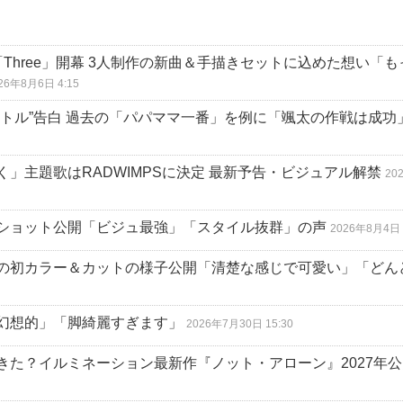
Three」開幕 3人制作の新曲＆手描きセットに込めた想い「も
26年8月6日 4:15
トル”告白 過去の「パパママ一番」を例に「颯太の作戦は成功
」主題歌はRADWIMPSに決定 最新予告・ビジュアル解禁
20
ショット公開「ビジュ最強」「スタイル抜群」の声
2026年8月4日 
の初カラー＆カットの様子公開「清楚な感じで可愛い」「どん
幻想的」「脚綺麗すぎます」
2026年7月30日 15:30
きた？イルミネーション最新作『ノット・アローン』2027年