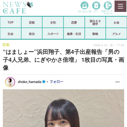
当たる占い師
占い
登録•
ログイン
マイルーム
面白ネタ
ホーム
TOP
芸能
女性
恋愛
お金
雑学
社会
政治
社会
政治
スポーツ
健康・生活
動物
グルメ
経済
海外
芸能
2026.4.16（木） 17:30
“はましょー”浜田翔子、第4子出産報告「男の
芸能
スポーツ
子4人兄弟、にぎやかさ倍増」 1枚目の写真・画
像
恋愛
ビックリ
コメントポスト
アリ／ナシ
リリース
ショップ
登録・ログイン/マイルーム