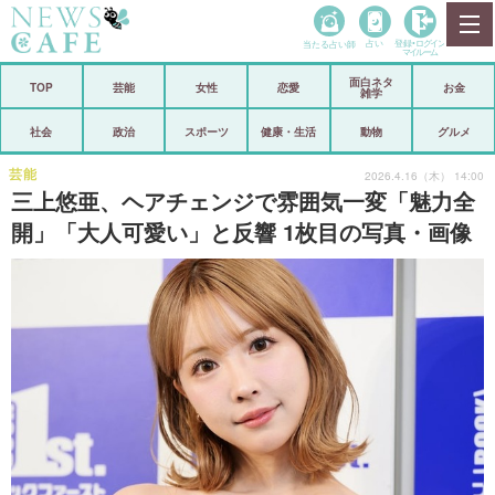
当たる占い師
占い
登録•
ログイン
マイルーム
面白ネタ
ホーム
TOP
芸能
女性
恋愛
お金
雑学
社会
政治
社会
政治
スポーツ
健康・生活
動物
グルメ
経済
海外
芸能
2026.4.16（木） 14:00
三上悠亜、ヘアチェンジで雰囲気一変「魅力全
芸能
スポーツ
開」「大人可愛い」と反響 1枚目の写真・画像
恋愛
ビックリ
コメントポスト
アリ／ナシ
リリース
ショップ
登録・ログイン/マイルーム