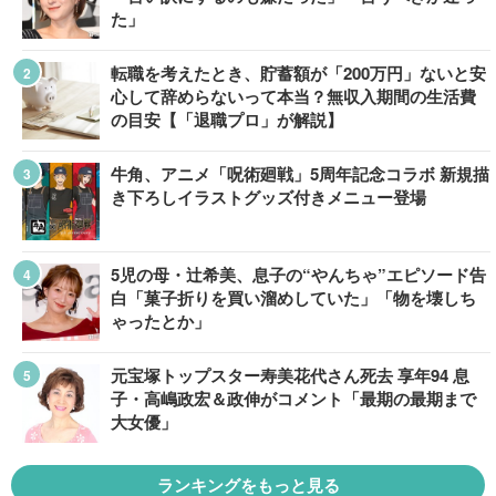
た」
転職を考えたとき、貯蓄額が「200万円」ないと安
心して辞めらないって本当？無収入期間の生活費
の目安【「退職プロ」が解説】
牛角、アニメ「呪術廻戦」5周年記念コラボ 新規描
き下ろしイラストグッズ付きメニュー登場
5児の母・辻希美、息子の“やんちゃ”エピソード告
白「菓子折りを買い溜めしていた」「物を壊しち
ゃったとか」
元宝塚トップスター寿美花代さん死去 享年94 息
子・高嶋政宏＆政伸がコメント「最期の最期まで
大女優」
ランキングをもっと見る