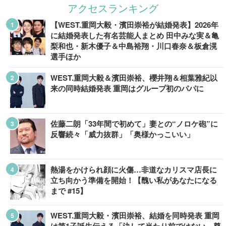
アクセスランキング
【WEST.重岡大毅・濱田崇裕が結婚発表】2026年
に結婚発表した有名芸能人まとめ 田中みな実＆亀
梨和也・新木優子＆中島裕翔・川口春奈＆板倉滉
選手ほか
WEST.重岡大毅＆濱田崇裕、櫻井翔＆相葉雅紀以
来の同時結婚発表 重岡はグループ初のパパに
佐藤二朗「33年間で初めて」妻との“ノロケ砲”に
反響続々「威力抜群」「奥様かっこいい」
熱湯をかけられ顔に火傷…非道なカリスマ店長に
立ち向かう準備を開始！【醜い私があなたになる
まで #15】
WEST.重岡大毅・濱田崇裕、結婚を同時発表 重岡