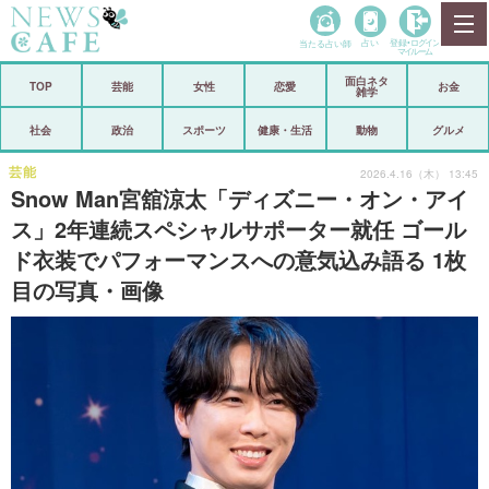
当たる占い師
占い
登録•
ログイン
マイルーム
面白ネタ
ホーム
TOP
芸能
女性
恋愛
お金
雑学
社会
政治
社会
政治
スポーツ
健康・生活
動物
グルメ
経済
海外
芸能
2026.4.16（木） 13:45
Snow Man宮舘涼太「ディズニー・オン・アイ
芸能
スポーツ
ス」2年連続スペシャルサポーター就任 ゴール
ド衣装でパフォーマンスへの意気込み語る 1枚
恋愛
ビックリ
目の写真・画像
コメントポスト
アリ／ナシ
リリース
ショップ
登録・ログイン/マイルーム