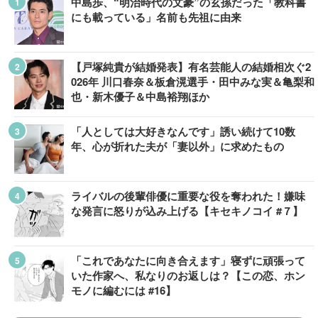
中島歩、“明治時代の文豪”の玄孫だった「教科書
にも載っている」名前も先祖に由来
【戸塚純貴が結婚発表】有名芸能人の結婚相次ぐ2
026年 川口春奈＆板倉滉選手・田中みな実＆亀梨和
也・新木優子＆中島裕翔ほか
「人としては大好きなんです」誘い続けて10数
年、心が折れた夫が「妻以外」に求めたもの
ライバルの後輩俳優に重要な役を奪われた！嫌味
な発言に怒りが込み上げる【キセキノコイ #７】
「これであなたに向き合えます」寝ずに頑張って
いた作家へ、私なりのお返しは？【この恋、ホン
モノに編むには #16】