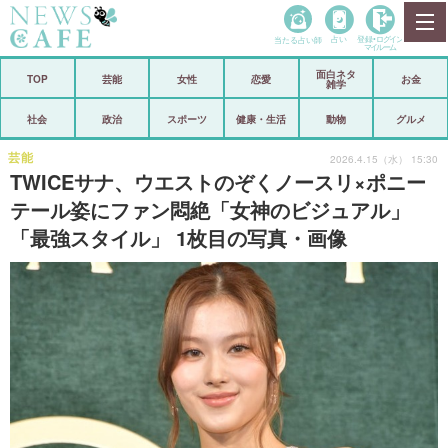
当たる占い師
占い
登録•
ログイン
マイルーム
面白ネタ
ホーム
TOP
芸能
女性
恋愛
お金
雑学
社会
政治
社会
政治
スポーツ
健康・生活
動物
グルメ
経済
海外
芸能
2026.4.15（水） 15:30
TWICEサナ、ウエストのぞくノースリ×ポニー
芸能
スポーツ
テール姿にファン悶絶「女神のビジュアル」
「最強スタイル」 1枚目の写真・画像
恋愛
ビックリ
コメントポスト
アリ／ナシ
リリース
ショップ
登録・ログイン/マイルーム