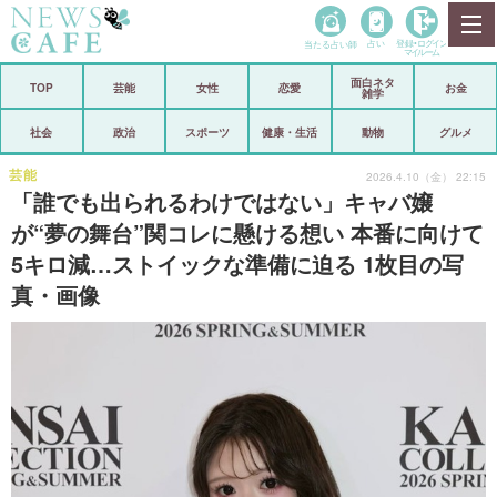
当たる占い師
占い
登録•
ログイン
マイルーム
面白ネタ
ホーム
TOP
芸能
女性
恋愛
お金
雑学
社会
政治
社会
政治
スポーツ
健康・生活
動物
グルメ
経済
海外
芸能
2026.4.10（金） 22:15
「誰でも出られるわけではない」キャバ嬢
芸能
スポーツ
が“夢の舞台”関コレに懸ける想い 本番に向けて
5キロ減…ストイックな準備に迫る 1枚目の写
恋愛
ビックリ
真・画像
コメントポスト
アリ／ナシ
リリース
ショップ
登録・ログイン/マイルーム