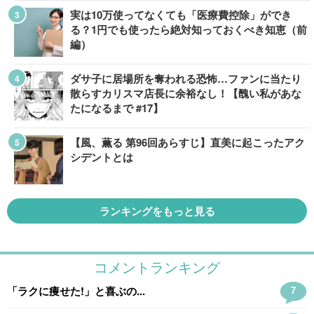
実は10万使ってなくても「医療費控除」ができ
る？1円でも使ったら絶対知っておくべき知恵（前
編）
ダサ子に居場所を奪われる恐怖…ファンに当たり
散らすカリスマ店長に余裕なし！【醜い私があな
たになるまで #17】
【風、薫る 第96回あらすじ】直美に起こったアク
シデントとは
ランキングをもっと見る