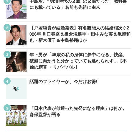
中島歩、“明治時代の文豪”の玄孫だった「教科書
にも載っている」名前も先祖に由来
【戸塚純貴が結婚発表】有名芸能人の結婚相次ぐ2
026年 川口春奈＆板倉滉選手・田中みな実＆亀梨和
也・新木優子＆中島裕翔ほか
年下男が「45歳の私の身体に夢中になる」快楽。
破滅に向かうと分かっていても逃れられず…【不
倫の精算 ・リバイバル】
話題のフライヤーが、今だけお得!
「日本代表が似通った先発になる理由」は何か。
森保監督が語る