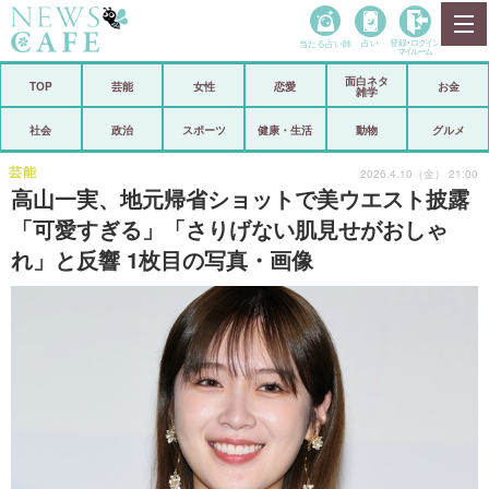
当たる占い師
占い
登録•
ログイン
マイルーム
面白ネタ
ホーム
TOP
芸能
女性
恋愛
お金
雑学
社会
政治
社会
政治
スポーツ
健康・生活
動物
グルメ
経済
海外
芸能
2026.4.10（金） 21:00
高山一実、地元帰省ショットで美ウエスト披露
芸能
スポーツ
「可愛すぎる」「さりげない肌見せがおしゃ
れ」と反響 1枚目の写真・画像
恋愛
ビックリ
コメントポスト
アリ／ナシ
リリース
ショップ
登録・ログイン/マイルーム