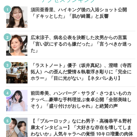
須田亜香里、ハイキング後の入浴ショット公開
「ドキッとした」「肌が綺麗」と反響
広末涼子、病名公表を決断した次男からの言葉
「言い訳にするのも嫌だった」「言うべきか迷っ
た」
「ラストノート」優子（坂井真紀）、澄晴（寺西
拓人）への歪んだ愛情＆執着浮き彫りに「完全に
ホラー」「目に光がない」【ネタバレあり】
前田希美、ハンバーグ・サラダ・さつまいものカ
ナッペ…豪華な手料理並ぶ食卓公開「全部美味し
そう」「盛り付けがおしゃれ」と絶賛の声
【「ブルーロック」なにわ男子・高橋恭平＆野村
康太インタビュー】「大好きな存在を壊してしま
わないか」人気キャラへの覚悟 10キロ増量の肉体