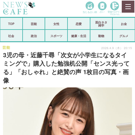
当たる占い師
占い
登録•
ログイン
マイルーム
面白ネタ
ホーム
TOP
芸能
女性
恋愛
お金
雑学
社会
政治
社会
政治
スポーツ
健康・生活
動物
グルメ
経済
海外
芸能
2026.4.9（木） 20:15
3児の母・近藤千尋「次女が小学生になるタイ
芸能
スポーツ
ミングで」購入した勉強机公開「センス光って
る」「おしゃれ」と絶賛の声 1枚目の写真・画
恋愛
ビックリ
像
コメントポスト
アリ／ナシ
リリース
ショップ
登録・ログイン/マイルーム