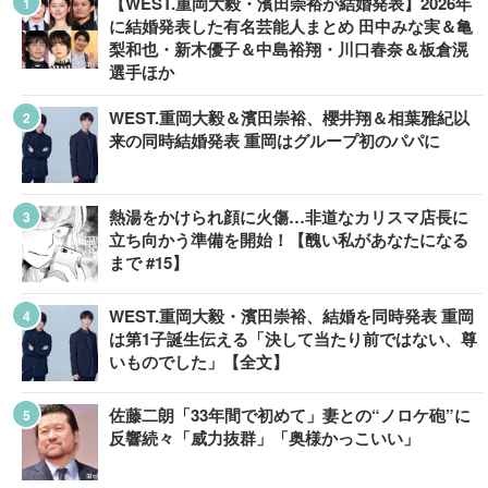
【WEST.重岡大毅・濱田崇裕が結婚発表】2026年
に結婚発表した有名芸能人まとめ 田中みな実＆亀
梨和也・新木優子＆中島裕翔・川口春奈＆板倉滉
選手ほか
WEST.重岡大毅＆濱田崇裕、櫻井翔＆相葉雅紀以
来の同時結婚発表 重岡はグループ初のパパに
熱湯をかけられ顔に火傷…非道なカリスマ店長に
立ち向かう準備を開始！【醜い私があなたになる
まで #15】
WEST.重岡大毅・濱田崇裕、結婚を同時発表 重岡
は第1子誕生伝える「決して当たり前ではない、尊
いものでした」【全文】
佐藤二朗「33年間で初めて」妻との“ノロケ砲”に
反響続々「威力抜群」「奥様かっこいい」