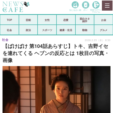
当たる占い師
占い
登録•
ログイン
マイルーム
面白ネタ
ホーム
TOP
芸能
女性
恋愛
お金
雑学
社会
政治
社会
政治
スポーツ
健康・生活
動物
グルメ
経済
海外
社会
2026.2.25（水） 8:30
【ばけばけ 第104話あらすじ】トキ、吉野イセ
芸能
スポーツ
を連れてくる ヘブンの反応とは 1枚目の写真・
画像
恋愛
ビックリ
コメントポスト
アリ／ナシ
リリース
ショップ
登録・ログイン/マイルーム