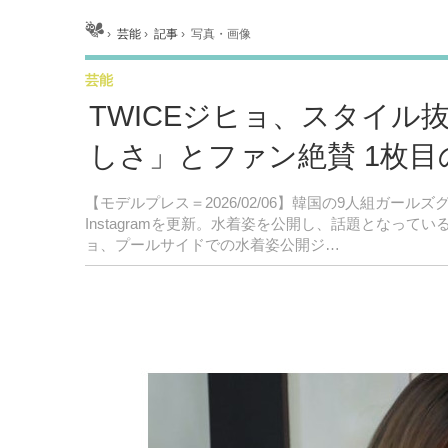
ホーム
›
芸能
›
記事
›
写真・画像
芸能
TWICEジヒョ、スタイ
しさ」とファン絶賛 1枚目
【モデルプレス＝2026/02/06】韓国の9人組ガール
Instagramを更新。水着姿を公開し、話題となっ
ョ、プールサイドでの水着姿公開ジ…