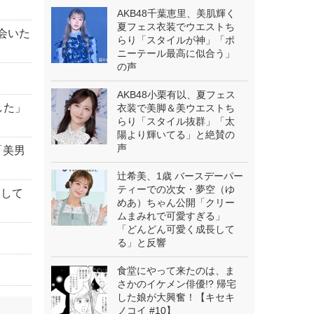
AKB48千葉恵里、美肌輝く
夏フェス衣装でウエストち
会いた
らり「スタイルが神」「ポ
ニーテール最高に似合う」
の声
AKB48小栗有以、夏フェス
した」
衣装で美脚＆美ウエストち
らり「スタイル抜群」「太
陽より輝いてる」と絶賛の
声
「美男
辻希美、1歳 バースデーパー
ティーでの次女・夢空（ゆ
にして
めあ）ちゃん公開「クリー
ムまみれで可愛すぎる」
「どんどん可愛く成長して
る」と反響
食堂にやって来たのは、ま
さかのイケメン俳優!? 帰宅
した娘が大興奮！【キセキ
ノコイ #10】