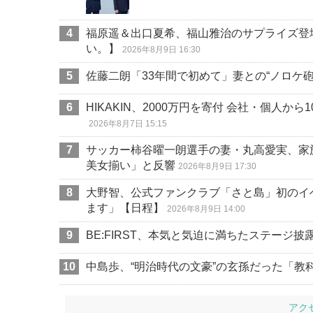
福原遥＆出口夏希、福山雅治のサプライズ登
い。】
2026年8月9日 16:30
佐藤二朗「33年間で初めて」妻との“ノロケ
HIKAKIN、2000万円を寄付 会社・個人か
2026年8月7日 15:15
サッカー柿谷曜一朗選手の妻・丸高愛実、家
美女揃い」と反響
2026年8月9日 17:30
大野智、公式ファンクラブ「さと島」初のイ
ます」【日程】
2026年8月9日 14:00
BE:FIRST、本気と気迫に満ちたステージ披
中島歩、“明治時代の文豪”の玄孫だった「教
アク