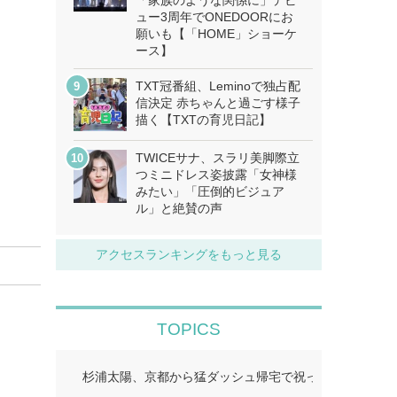
「家族のような関係に」デビ
ュー3周年でONEDOORにお
願いも【「HOME」ショーケ
ース】
TXT冠番組、Leminoで独占配
信決定 赤ちゃんと過ごす様子
描く【TXTの育児日記】
TWICEサナ、スラリ美脚際立
つミニドレス姿披露「女神様
みたい」「圧倒的ビジュア
ル」と絶賛の声
アクセスランキングをもっと見る
TOPICS
杉浦太陽、京都から猛ダッシュ帰宅で祝った夢空ちゃん