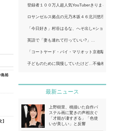
登録者１００万人超人気YouTuberきりまる、婚約者と
ロサンゼルス拠点の元乃木坂４６北川悠理、美肌輝くオ
「今日好き」村谷はるな、へそ出し×ショートパンツで
英語で「妻も連れて行っていい?」…
「コートヤード・バイ・マリオット京都駅」…
子どものために我慢していたけど…不倫相手に「離婚し
中島裕
最新ニュース
上野樹里、桃描いた自作パ
ステル画に驚きの声相次ぐ
「才能が凄すぎる」「色使
文】
いが美しい」と反響