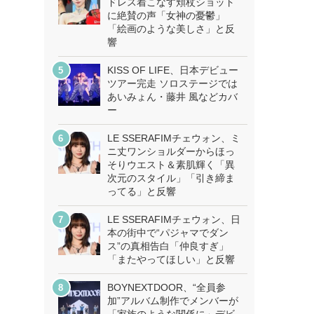
ドレス着こなす頬杖ショット
に絶賛の声「女神の憂鬱」
「絵画のような美しさ」と反
響
KISS OF LIFE、日本デビュー
ツアー完走 ソロステージでは
あいみょん・藤井 風などカバ
ー
LE SSERAFIMチェウォン、ミ
ニ丈ワンショルダーからほっ
そりウエスト＆素肌輝く「異
次元のスタイル」「引き締ま
ってる」と反響
LE SSERAFIMチェウォン、日
本の街中で“パジャマでダン
ス”の真相告白「仲良すぎ」
「またやってほしい」と反響
BOYNEXTDOOR、“全員参
加”アルバム制作でメンバーが