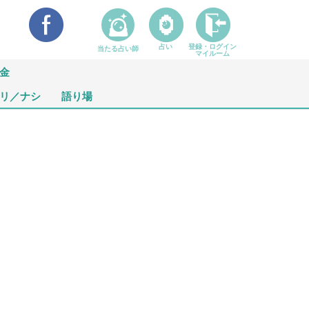
占い
登録・ログイン
当たる占い師
マイルーム
金
リ／ナシ
語り場