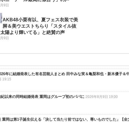
8月9日
AKB48小栗有以、夏フェス衣装で美
脚＆美ウエストちらり「スタイル抜
「太陽より輝いてる」と絶賛の声
8月9日
2026年に結婚発表した有名芸能人まとめ 田中みな実＆亀梨和也・新木優子＆
 19:15
雅紀以来の同時結婚発表 重岡はグループ初のパパに
2026年8月9日 19:00
発表 重岡は第1子誕生伝える「決して当たり前ではない、尊いものでした」【全