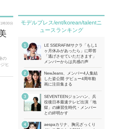
モデルプレス/ent/korean/talentニ
11時30分
ュースランキング
美
LE SSERAFIMサクラ「もし1
ヶ月休みがあったら」に即答
「逃げさせていただきます」
身の
メンバーからは共感の声
◆ジヒ
NewJeans、メンバー4人集結
した姿公開 デビュー4周年動
画に注目集まる
SEVENTEENジョンハン、兵
役後日本最速テレビ出演「地
獄」の練習生時代・メンバー
との絆明かす
aespaカリナ、胸元ざっくり