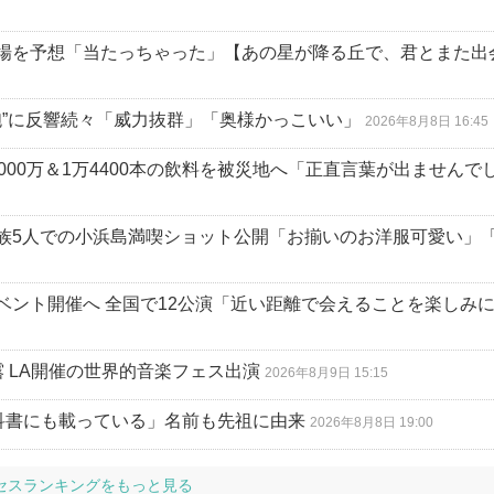
場を予想「当たっちゃった」【あの星が降る丘で、君とまた出
砲”に反響続々「威力抜群」「奥様かっこいい」
2026年8月8日 16:45
ら1000万＆1万4400本の飲料を被災地へ「正直言葉が出ませんで
族5人での小浜島満喫ショット公開「お揃いのお洋服可愛い」
ベント開催へ 全国で12公演「近い距離で会えることを楽しみ
露 LA開催の世界的音楽フェス出演
2026年8月9日 15:15
科書にも載っている」名前も先祖に由来
2026年8月8日 19:00
セスランキングをもっと見る