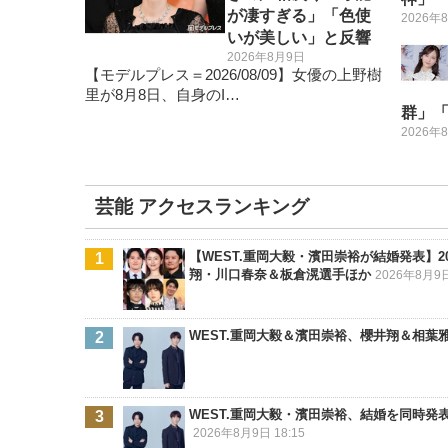
が凄すぎる」「色使
2026年
いが美しい」と反響
2026年8月9日
【モデルプレス＝2026/08/09】女優の上野樹
里が8月8日、自身のI…
群」
2026年
芸能 アクセスランキング
【WEST.重岡大毅・濱田崇裕が結婚発表】
翔・川口春奈＆板倉滉選手ほか
2026年8月9日
WEST.重岡大毅＆濱田崇裕、櫻井翔＆相葉
WEST.重岡大毅・濱田崇裕、結婚を同時
2026年8月9日 18:15