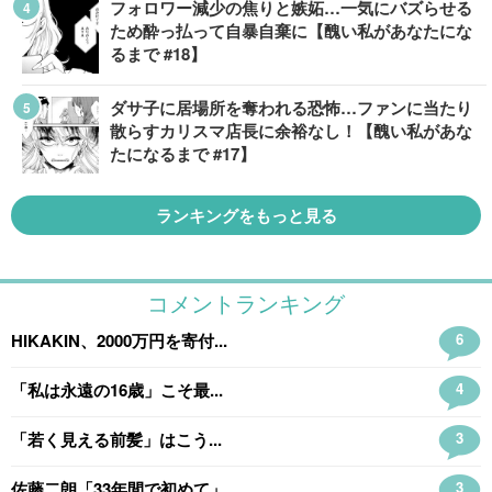
フォロワー減少の焦りと嫉妬…一気にバズらせる
ため酔っ払って自暴自棄に【醜い私があなたにな
るまで #18】
ダサ子に居場所を奪われる恐怖…ファンに当たり
散らすカリスマ店長に余裕なし！【醜い私があな
たになるまで #17】
ランキングをもっと見る