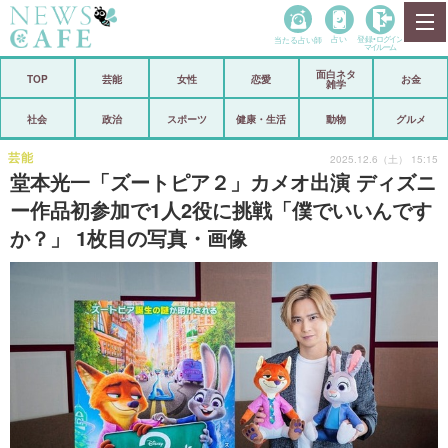
当たる占い師
占い
登録•
ログイン
マイルーム
面白ネタ
ホーム
TOP
芸能
女性
恋愛
お金
雑学
社会
政治
社会
政治
スポーツ
健康・生活
動物
グルメ
経済
海外
芸能
2025.12.6（土） 15:15
堂本光一「ズートピア２」カメオ出演 ディズニ
芸能
スポーツ
ー作品初参加で1人2役に挑戦「僕でいいんです
か？」 1枚目の写真・画像
恋愛
ビックリ
コメントポスト
アリ／ナシ
リリース
ショップ
登録・ログイン/マイルーム