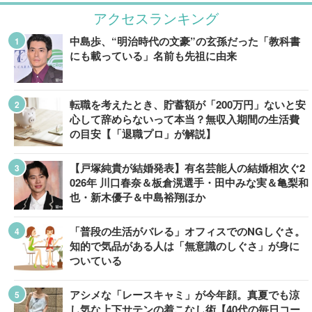
アクセスランキング
中島歩、“明治時代の文豪”の玄孫だった「教科書
にも載っている」名前も先祖に由来
転職を考えたとき、貯蓄額が「200万円」ないと安
心して辞めらないって本当？無収入期間の生活費
の目安【「退職プロ」が解説】
【戸塚純貴が結婚発表】有名芸能人の結婚相次ぐ2
026年 川口春奈＆板倉滉選手・田中みな実＆亀梨和
也・新木優子＆中島裕翔ほか
「普段の生活がバレる」オフィスでのNGしぐさ。
知的で気品がある人は「無意識のしぐさ」が身に
ついている
アシメな「レースキャミ」が今年顔。真夏でも涼
し気な上下サテンの着こなし術【40代の毎日コー