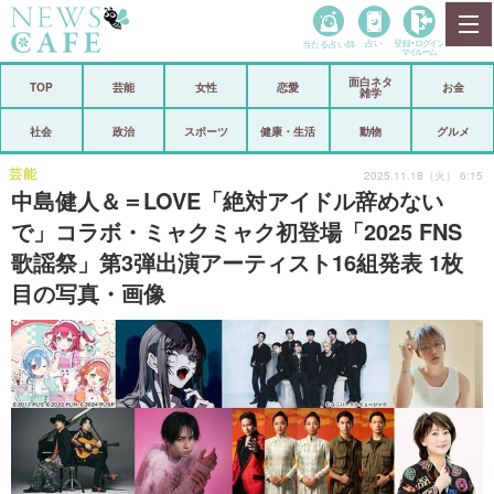
当たる占い師
占い
登録•
ログイン
マイルーム
面白ネタ
ホーム
TOP
芸能
女性
恋愛
お金
雑学
社会
政治
社会
政治
スポーツ
健康・生活
動物
グルメ
経済
海外
芸能
2025.11.18（火） 6:15
中島健人＆＝LOVE「絶対アイドル辞めない
芸能
スポーツ
で」コラボ・ミャクミャク初登場「2025 FNS
歌謡祭」第3弾出演アーティスト16組発表 1枚
恋愛
ビックリ
目の写真・画像
コメントポスト
アリ／ナシ
リリース
ショップ
登録・ログイン/マイルーム