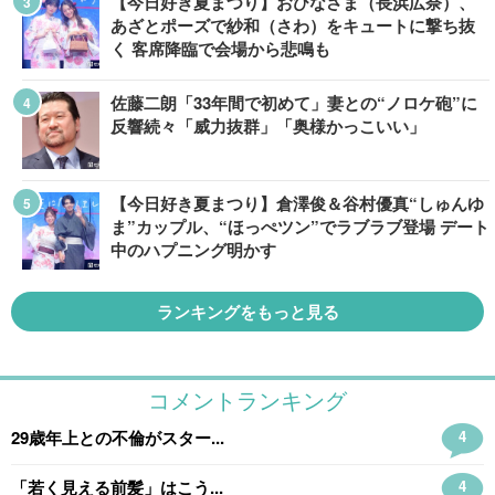
【今日好き夏まつり】おひなさま（長浜広奈）、
あざとポーズで紗和（さわ）をキュートに撃ち抜
く 客席降臨で会場から悲鳴も
佐藤二朗「33年間で初めて」妻との“ノロケ砲”に
反響続々「威力抜群」「奥様かっこいい」
【今日好き夏まつり】倉澤俊＆谷村優真“しゅんゆ
ま”カップル、“ほっぺツン”でラブラブ登場 デート
中のハプニング明かす
ランキングをもっと見る