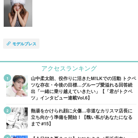
モデルプレス
アクセスランキング
山中柔太朗、役作りに活きたM!LKでの活動 トクベ
ツな存在・今後の目標…グループ愛溢れる回答続
出「一緒に乗り越えていきたい」【「君がトクベ
ツ」インタビュー連載Vol.6】
熱湯をかけられ顔に火傷…非道なカリスマ店長に
立ち向かう準備を開始！【醜い私があなたになる
まで #15】