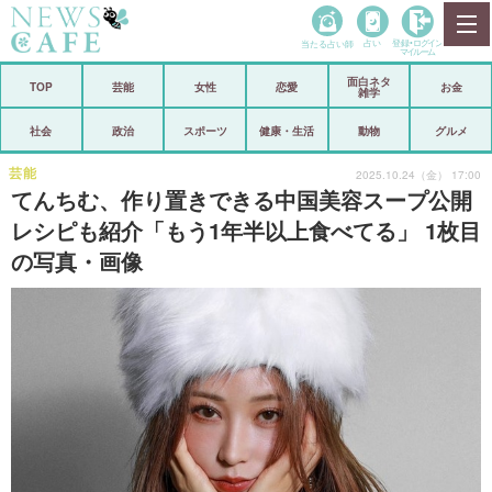
当たる占い師
占い
登録•
ログイン
マイルーム
面白ネタ
ホーム
TOP
芸能
女性
恋愛
お金
雑学
社会
政治
社会
政治
スポーツ
健康・生活
動物
グルメ
経済
海外
芸能
2025.10.24（金） 17:00
てんちむ、作り置きできる中国美容スープ公開
芸能
スポーツ
レシピも紹介「もう1年半以上食べてる」 1枚目
の写真・画像
恋愛
ビックリ
コメントポスト
アリ／ナシ
リリース
ショップ
登録・ログイン/マイルーム