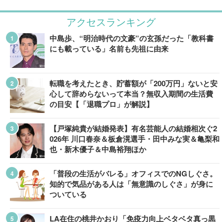
アクセスランキング
中島歩、“明治時代の文豪”の玄孫だった「教科書
にも載っている」名前も先祖に由来
転職を考えたとき、貯蓄額が「200万円」ないと安
心して辞めらないって本当？無収入期間の生活費
の目安【「退職プロ」が解説】
【戸塚純貴が結婚発表】有名芸能人の結婚相次ぐ2
026年 川口春奈＆板倉滉選手・田中みな実＆亀梨和
也・新木優子＆中島裕翔ほか
「普段の生活がバレる」オフィスでのNGしぐさ。
知的で気品がある人は「無意識のしぐさ」が身に
ついている
LA在住の桃井かおり「免疫力向上ベタベタ真っ黒