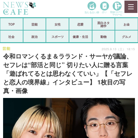
当たる占い師
占い
登録•
ログイン
マイルーム
面白ネタ
ホーム
TOP
芸能
女性
恋愛
お金
雑学
社会
政治
社会
政治
スポーツ
健康・生活
動物
グルメ
経済
海外
芸能
2025.9.13（土） 18:15
令和ロマンくるま＆ラランド・サーヤが議論、
芸能
スポーツ
セフレは“部活と同じ” 切りたい人に贈る言葉
「遊ばれてるとは思わなくていい」【「セフレ
恋愛
ビックリ
と恋人の境界線」インタビュー】 1枚目の写
コメントポスト
アリ／ナシ
真・画像
リリース
ショップ
登録・ログイン/マイルーム