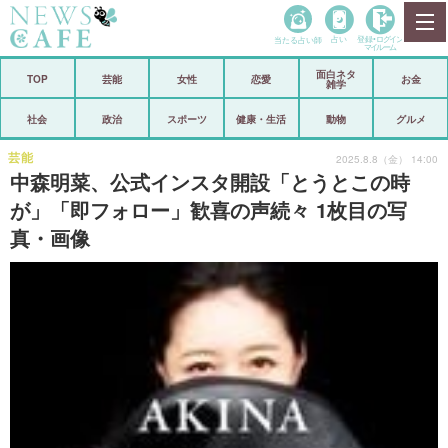
当たる占い師
占い
登録•
ログイン
マイルーム
面白ネタ
ホーム
TOP
芸能
女性
恋愛
お金
雑学
社会
政治
社会
政治
スポーツ
健康・生活
動物
グルメ
経済
海外
芸能
2025.8.8（金） 14:00
中森明菜、公式インスタ開設「とうとこの時
芸能
スポーツ
が」「即フォロー」歓喜の声続々 1枚目の写
真・画像
恋愛
ビックリ
コメントポスト
アリ／ナシ
リリース
ショップ
登録・ログイン/マイルーム