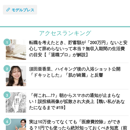
モデルプレス
アクセスランキング
転職を考えたとき、貯蓄額が「200万円」ないと安
心して辞めらないって本当？無収入期間の生活費
の目安【「退職プロ」が解説】
須田亜香里、ハイキング後の入浴ショット公開
「ドキッとした」「肌が綺麗」と反響
「何これ…!?」朝からスマホの通知が止まらな
い！誤投稿画像が拡散され大炎上【醜い私があな
たになるまで #19】
実は10万使ってなくても「医療費控除」ができ
る？1円でも使ったら絶対知っておくべき知恵（前