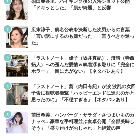
須田亜香里、ハイキング後の入浴ショット公開
「ドキッとした」「肌が綺麗」と反響
広末涼子、病名公表を決断した次男からの言葉
「言い訳にするのも嫌だった」「言うべきか迷っ
た」
「ラストノート」優子（坂井真紀）、澄晴（寺西
拓人）への歪んだ愛情＆執着浮き彫りに「完全に
ホラー」「目に光がない」【ネタバレあり】
「ラストノート」葵（内田有紀）が涙 波乱の次回
予告に視聴者衝撃「ハッピーエンドに進むのかと
思ったのに」「不穏すぎる」【ネタバレあり】
前田希美、ハンバーグ・サラダ・さつまいものカ
ナッペ…豪華な手料理並ぶ食卓公開「全部美味し
そう」「盛り付けがおしゃれ」と絶賛の声