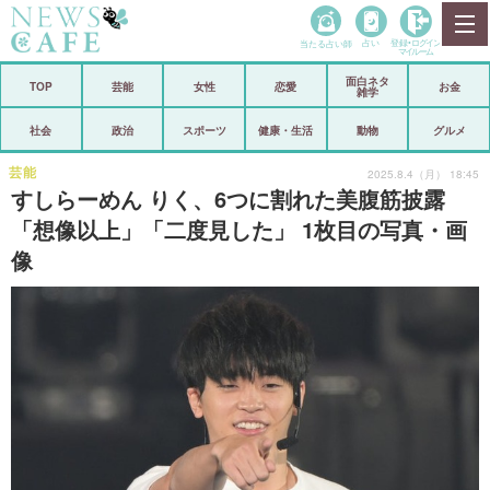
当たる占い師
占い
登録•
ログイン
マイルーム
面白ネタ
ホーム
TOP
芸能
女性
恋愛
お金
雑学
社会
政治
社会
政治
スポーツ
健康・生活
動物
グルメ
経済
海外
芸能
2025.8.4（月） 18:45
すしらーめん りく、6つに割れた美腹筋披露
芸能
スポーツ
「想像以上」「二度見した」 1枚目の写真・画
像
恋愛
ビックリ
コメントポスト
アリ／ナシ
リリース
ショップ
登録・ログイン/マイルーム