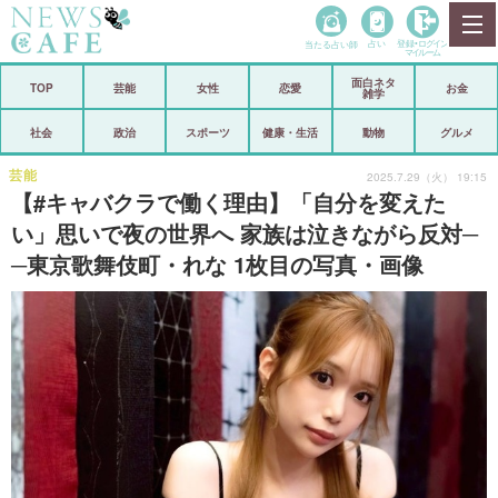
当たる占い師
占い
登録•
ログイン
マイルーム
面白ネタ
ホーム
TOP
芸能
女性
恋愛
お金
雑学
社会
政治
社会
政治
スポーツ
健康・生活
動物
グルメ
経済
海外
芸能
2025.7.29（火） 19:15
【#キャバクラで働く理由】「自分を変えた
芸能
スポーツ
い」思いで夜の世界へ 家族は泣きながら反対─
─東京歌舞伎町・れな 1枚目の写真・画像
恋愛
ビックリ
コメントポスト
アリ／ナシ
リリース
ショップ
登録・ログイン/マイルーム