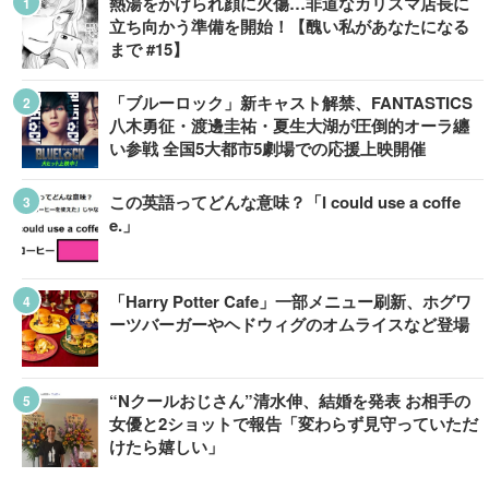
熱湯をかけられ顔に火傷…非道なカリスマ店長に
立ち向かう準備を開始！【醜い私があなたになる
まで #15】
「ブルーロック」新キャスト解禁、FANTASTICS
八木勇征・渡邊圭祐・夏生大湖が圧倒的オーラ纏
い参戦 全国5大都市5劇場での応援上映開催
この英語ってどんな意味？「I could use a coffe
e.」
「Harry Potter Cafe」一部メニュー刷新、ホグワ
ーツバーガーやヘドウィグのオムライスなど登場
“Nクールおじさん”清水伸、結婚を発表 お相手の
女優と2ショットで報告「変わらず見守っていただ
けたら嬉しい」