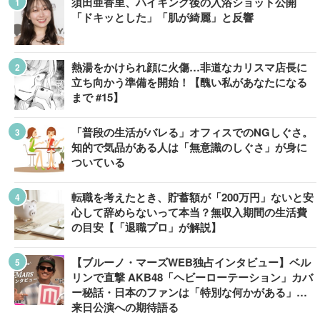
須田亜香里、ハイキング後の入浴ショット公開
「ドキッとした」「肌が綺麗」と反響
熱湯をかけられ顔に火傷…非道なカリスマ店長に
立ち向かう準備を開始！【醜い私があなたになる
まで #15】
「普段の生活がバレる」オフィスでのNGしぐさ。
知的で気品がある人は「無意識のしぐさ」が身に
ついている
転職を考えたとき、貯蓄額が「200万円」ないと安
心して辞めらないって本当？無収入期間の生活費
の目安【「退職プロ」が解説】
【ブルーノ・マーズWEB独占インタビュー】ベル
リンで直撃 AKB48「ヘビーローテーション」カバ
ー秘話・日本のファンは「特別な何かがある」…
来日公演への期待語る