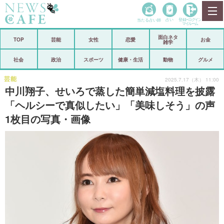
当たる占い師
占い
登録•
ログイン
マイルーム
面白ネタ
ホーム
TOP
芸能
女性
恋愛
お金
雑学
社会
政治
社会
政治
スポーツ
健康・生活
動物
グルメ
経済
海外
芸能
2025.7.17（木） 11:00
中川翔子、せいろで蒸した簡単減塩料理を披露
芸能
スポーツ
「ヘルシーで真似したい」「美味しそう」の声
1枚目の写真・画像
恋愛
ビックリ
コメントポスト
アリ／ナシ
リリース
ショップ
登録・ログイン/マイルーム