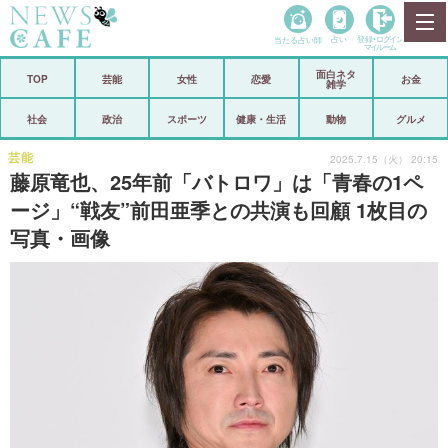
当たる占い師
占い
登録•
ログイン
マイルーム
面白ネタ
ホーム
TOP
芸能
女性
恋愛
お金
雑学
社会
政治
社会
政治
スポーツ
健康・生活
動物
グルメ
経済
海外
芸能
2025.7.15（火） 20:15
藤原竜也、25年前「バトロワ」は「青春の1ペ
芸能
スポーツ
ージ」“戦友”前田亜季との共演も回顧 1枚目の
写真・画像
恋愛
ビックリ
コメントポスト
アリ／ナシ
リリース
ショップ
登録・ログイン/マイルーム