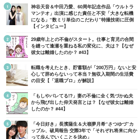
神谷天音＆中田乃愛、60周年記念作品「ウルトラ
マンテオ」出演に感じた責任と不安「大きな転機
になる」“数ミリ単位のこだわり”特撮技術に圧倒
【インタビュー】
29歳年上との不倫がスタート。仕事と育児の合間
を縫って逢瀬を重ねる私の変化に、夫は？【なぜ
彼女は離婚したのか？ #43】
転職を考えたとき、貯蓄額が「200万円」ないと安
心して辞めらないって本当？無収入期間の生活費
の目安【「退職プロ」が解説】
「もしやバレてる!?」妻の不倫に全く気づかぬ夫
から飛び出した仰天発言とは？【なぜ彼女は離婚
したのか？ #44】
「今日好き」長濱薩生＆大嶺夢月希“さつゆづ”カ
ップル、破局報告 交際3年で「それぞれ将来に向か
って歩んでいくことを決め」