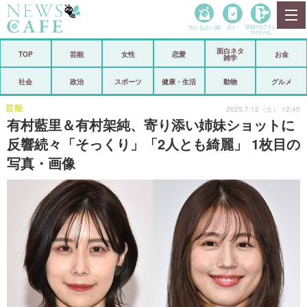
当たる占い師
占い
登録•
ログイン
マイルーム
面白ネタ
ホーム
TOP
芸能
女性
恋愛
お金
雑学
社会
政治
社会
政治
スポーツ
健康・生活
動物
グルメ
経済
海外
芸能
2025.7.12（土） 12:45
有村藍里＆有村架純、寄り添い姉妹ショットに
芸能
スポーツ
反響続々「そっくり」「2人とも綺麗」 1枚目の
写真・画像
恋愛
ビックリ
コメントポスト
アリ／ナシ
リリース
ショップ
登録・ログイン/マイルーム