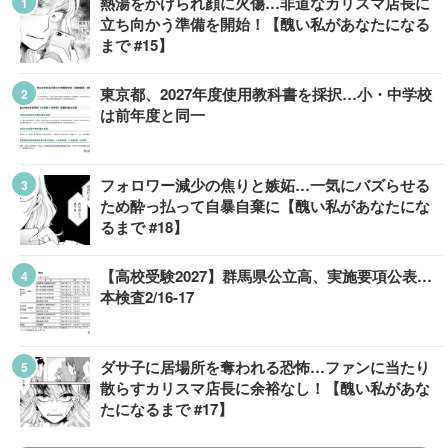
熱湯をかけられ顔に火傷…非道なカリスマ店長に
立ち向かう準備を開始！【醜い私があなたになる
まで #15】
東京都、2027年度使用教科書を採択…小・中学校
は前年度と同一
フォロワー減少の焦りと嫉妬…一気にバズらせる
ため酔っ払って自暴自棄に【醜い私があなたにな
るまで #18】
【高校受験2027】群馬県公立高、実施要項公表…
本検査2/16-17
ダサ子に居場所を奪われる恐怖…ファンに当たり
散らすカリスマ店長に余裕なし！【醜い私があな
たになるまで #17】