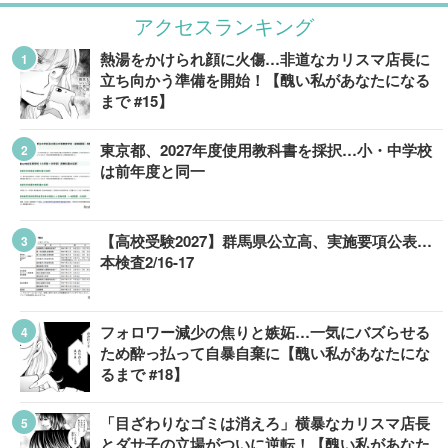
アクセスランキング
熱湯をかけられ顔に火傷…非道なカリスマ店長に
立ち向かう準備を開始！【醜い私があなたになる
まで #15】
東京都、2027年度使用教科書を採択…小・中学校
は前年度と同一
【高校受験2027】群馬県公立高、実施要項公表…
本検査2/16-17
フォロワー減少の焦りと嫉妬…一気にバズらせる
ため酔っ払って自暴自棄に【醜い私があなたにな
るまで #18】
「目ざわりなゴミは消えろ」横暴なカリスマ店長
とダサ子の立場がついに逆転！【醜い私があなた