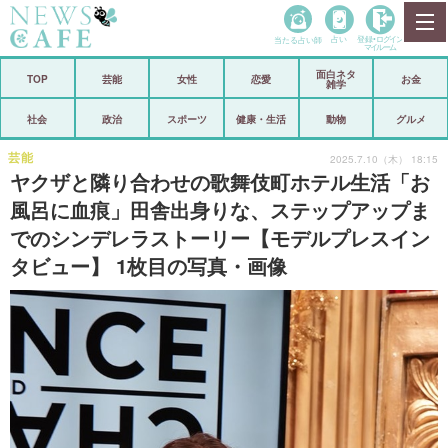
当たる占い師
占い
登録•
ログイン
マイルーム
面白ネタ
ホーム
TOP
芸能
女性
恋愛
お金
雑学
社会
政治
社会
政治
スポーツ
健康・生活
動物
グルメ
経済
海外
芸能
2025.7.10（木） 18:15
ヤクザと隣り合わせの歌舞伎町ホテル生活「お
芸能
スポーツ
風呂に血痕」田舎出身りな、ステップアップま
でのシンデレラストーリー【モデルプレスイン
恋愛
ビックリ
タビュー】 1枚目の写真・画像
コメントポスト
アリ／ナシ
リリース
ショップ
登録・ログイン/マイルーム