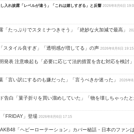
差し入れ披露「レベルが違う」「これは嬉しすぎる」と反響
2026年8月6日 19:0
露「たっぷりでスタミナつきそう」「絶妙な火加減で最高」
2
「スタイル良すぎ」「透明感が増してる」の声
2026年8月6日 19:15
声明発表 注意喚起も「必要に応じて法的措置を含む対応を検討
葉「言い訳にするのも嫌だった」「言うべきか迷った」
2026年
ード告白「菓子折りを買い溜めしていた」「物を壊しちゃったと
「FRIDAY」登場
2026年8月6日 17:15
AKB48「ヘビーローテーション」カバー秘話・日本のファン