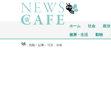
ホーム
社会
政治
健康・生活
動物
ホーム
›
芸能
›
記事
›
写真・画像