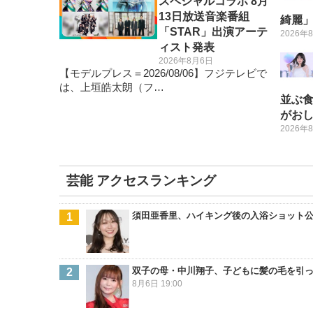
スペシャルコラボ 8月
13日放送音楽番組
綺麗
「STAR」出演アーテ
2026年
ィスト発表
2026年8月6日
【モデルプレス＝2026/08/06】フジテレビで
は、上垣皓太朗（フ…
並ぶ
がお
2026年
芸能 アクセスランキング
須田亜香里、ハイキング後の入浴ショット
双子の母・中川翔子、子どもに髪の毛を引
8月6日 19:00