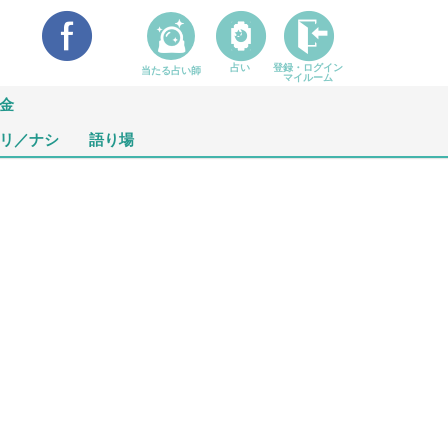
占い
登録・ログイン
当たる占い師
マイルーム
金
リ／ナシ
語り場