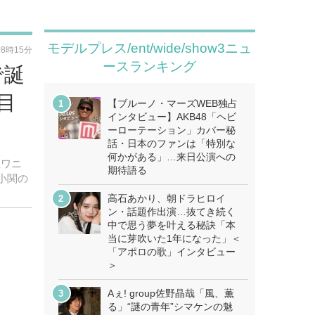
モデルプレス/ent/wide/show3ニュ
08時15分
ースランキング
で誕
目
【ブルーノ・マーズWEB独占
インタビュー】AKB48「ヘビ
ーローテーション」カバー秘
話・日本のファンは「特別な
何かがある」…来日公演への
社ワニ
期待語る
小関の
高石あかり、朝ドラヒロイ
ン・話題作出演…抜てき続く
中で思う夢を叶える秘訣「本
当に芽吹いた1年になった」＜
「アポロの歌」インタビュー
＞
Aぇ! group佐野晶哉「風、薫
る」“謎の青年”シマケンの魅