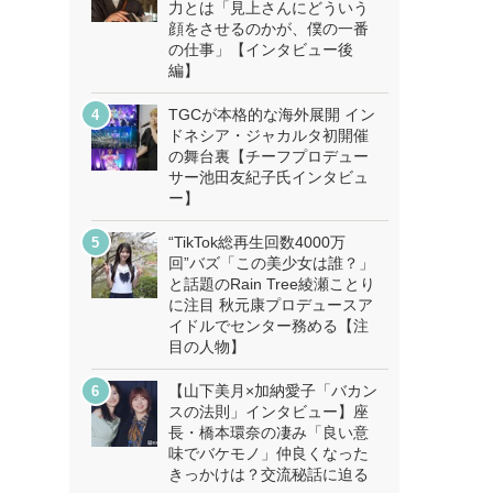
力とは「見上さんにどういう
顔をさせるのかが、僕の一番
の仕事」【インタビュー後
編】
TGCが本格的な海外展開 イン
ドネシア・ジャカルタ初開催
の舞台裏【チーフプロデュー
サー池田友紀子氏インタビュ
ー】
“TikTok総再生回数4000万
回”バズ「この美少女は誰？」
と話題のRain Tree綾瀬ことり
に注目 秋元康プロデュースア
イドルでセンター務める【注
目の人物】
【山下美月×加納愛子「バカン
スの法則」インタビュー】座
長・橋本環奈の凄み「良い意
味でバケモノ」仲良くなった
きっかけは？交流秘話に迫る