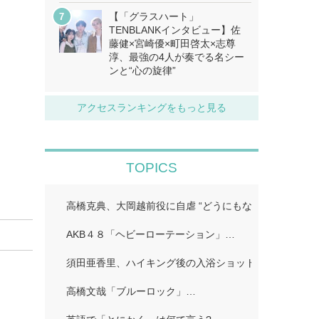
【「グラスハート」
TENBLANKインタビュー】佐
藤健×宮崎優×町田啓太×志尊
淳、最強の4人が奏でる名シー
ンと“心の旋律”
アクセスランキングをもっと見る
TOPICS
高橋克典、大岡越前役に自虐 “どうにもならないポイン
AKB４８「ヘビーローテーション」…
須田亜香里、ハイキング後の入浴ショット公開「ドキッ
高橋文哉「ブルーロック」…