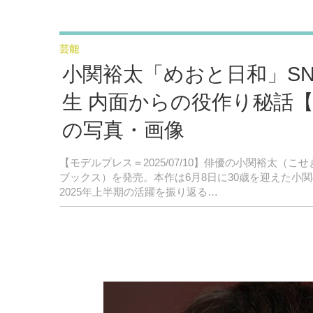
芸能
小関裕太「めおと日和」SN
生 内面からの役作り秘話
の写真・画像
【モデルプレス＝2025/07/10】俳優の小関裕太（
ブックス）を発売。本作は6月8日に30歳を迎えた小
2025年上半期の活躍を振り返る…