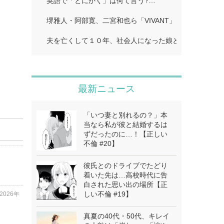
英語で「とにかく」は何て言う?…
堺雅人・阿部寛、二宮和也ら「VIVANT」…
夫を亡くして１０年、社会人になった娘とふたり暮らし
最新ニュース
「いつ妻と別れるの？」本
当なら私が彼と結婚するは
ずだったのに…！【正しい
不倫 #20】
彼氏とのドライブでたどり
着いた先は…高校時代に告
白された思い出の場所【正
しい不倫 #19】
2026年
真夏の40代・50代、キレイ