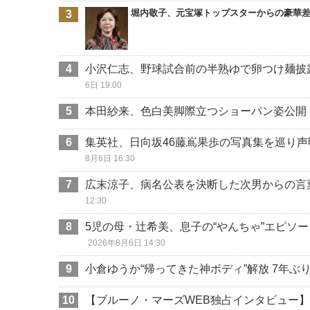
堀内敬子、元宝塚トップスターからの豪華
小沢仁志、野球試合前の半熟ゆで卵つけ麺披
6日 19:00
本田紗来、色白美脚際立つショーパン姿公開
集英社、日向坂46藤嶌果歩の写真集を巡り
8月6日 16:30
広末涼子、病名公表を決断した次男からの言
12:30
5児の母・辻希美、息子の“やんちゃ”エピソ
2026年8月6日 14:30
小倉ゆうか“帰ってきた神ボディ”解放 7年ぶり
【ブルーノ・マーズWEB独占インタビュー】