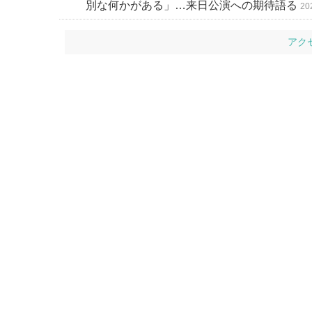
別な何かがある」…来日公演への期待語る
20
アク