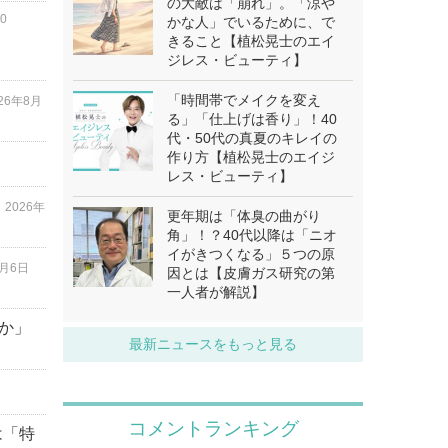
の大敵は「崩れ」。「涼や
0
かな人」でいるために、で
きること【植松晃士のエイ
ジレス・ビューティ】
「時間帯でメイクを変え
026年8月
る」「仕上げは香り」！40
代・50代の真夏のキレイの
作り方【植松晃士のエイジ
レス・ビューティ】
」
2026年
更年期は「体臭の曲がり
角」！？40代以降は「ニオ
イがきつくなる」５つの原
8月6日
因とは【皮膚ガス研究の第
一人者が解説】
か」
最新ニュースをもっと見る
は「特